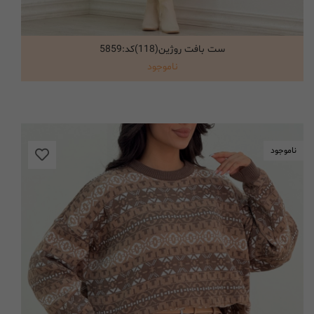
ست بافت روژین(118)کد:5859
انتخاب گزینه ها
ناموجود
ناموجود