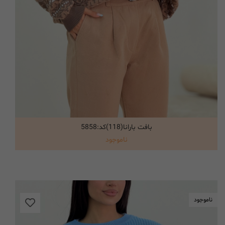
بافت بارانا(118)کد:5858
انتخاب گزینه ها
ناموجود
ناموجود