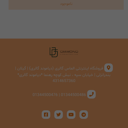
ناموجود
فروشگاه اینترنتی الماس گالری (دیاموند گالری) | گیلان |
بندرانزلی | خیابان سپه ، نبش کوچه رهنما *دیاموند گالری*
4314657360
01344500486 | 01344500476