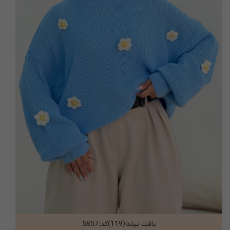
بافت نیلدا(119)کد:5857
انتخاب گزینه ها