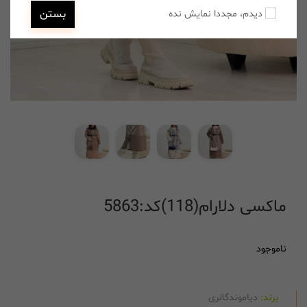
بستن
دیدم، مجددا نمایش نده
ماکسی دلارام(118)کد:5863
ناموجود
برند:
دیاموندگالری