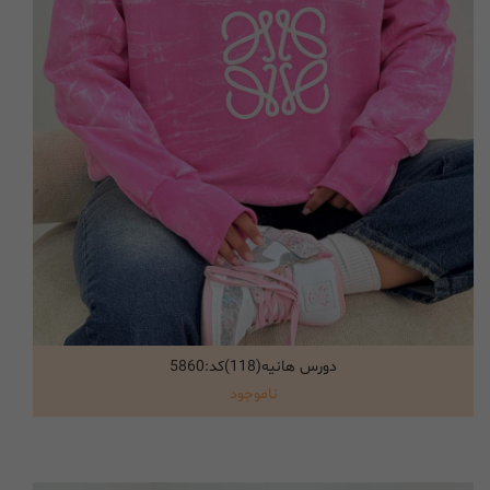
دورس هانیه(118)کد:5860
انتخاب گزینه ها
ناموجود