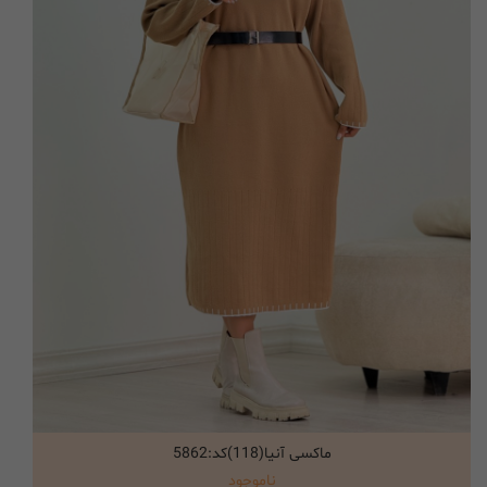
ماکسی آنیا(118)کد:5862
انتخاب گزینه ها
ناموجود