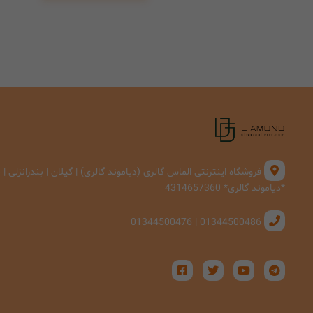
فروشگاه اینترنتی الماس گالری (دیاموند گالری) | گیلان | بندرانزلی 
*دیاموند گالری* 4314657360
01344500486 | 01344500476