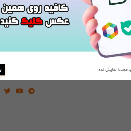
شماره تماس :
013445004860 | 01344500476
شماره موبایل :
01344500486 | 01344500476
آدرس
فروشگاه اینترنتی الماس 
| خیابان سپه ، نبش کوچه رهن
ب
 مجددا نمایش نده