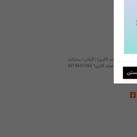
گالری (دیاموند گالری) | گیلان | بندرانزلی
ما *دیاموند گالری* 4314657360
ستن