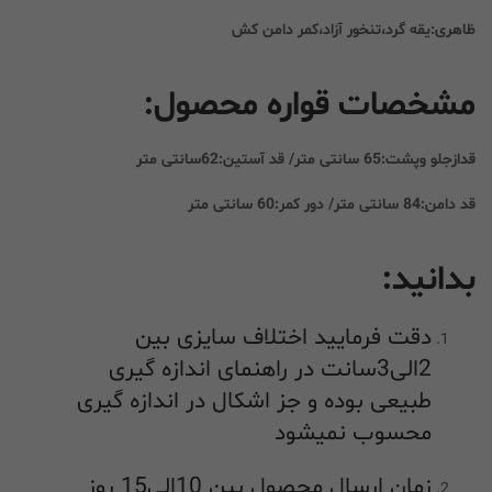
ظاهری:یقه گرد،تنخور آزاد،کمر دامن کش
مشخصات قواره محصول:
قدازجلو وپشت:65 سانتی متر/ قد آستین:62سانتی متر
قد دامن:84 سانتی متر/ دور کمر:60 سانتی متر
بدانید:
دقت فرمایید اختلاف سایزی بین
2الی3سانت در راهنمای اندازه گیری
طبیعی بوده و جز اشکال در اندازه گیری
محسوب نمیشود
زمان ارسال محصول بین 10الی15 روز