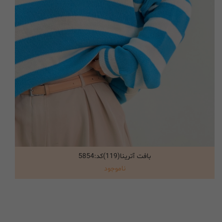
بافت آترینا(119)کد:5854
انتخاب گزینه ها
ناموجود