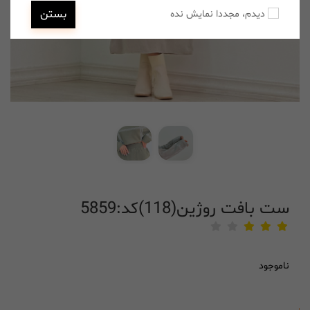
بستن
دیدم، مجددا نمایش نده
ست بافت روژین(118)کد:5859
ناموجود