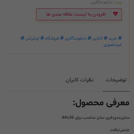
برند:
دیاموندگالری
افزودن به لیست علاقه مندی ها
خرید
آنلاین
دیاموندگالری
فروشگاه
اینترنتی
غیرحضوری
توضیحات
نظرات کابران
معرفی محصول:
سایزبندی:فری سایز مناسب برای 36تا44
جنس:بافت