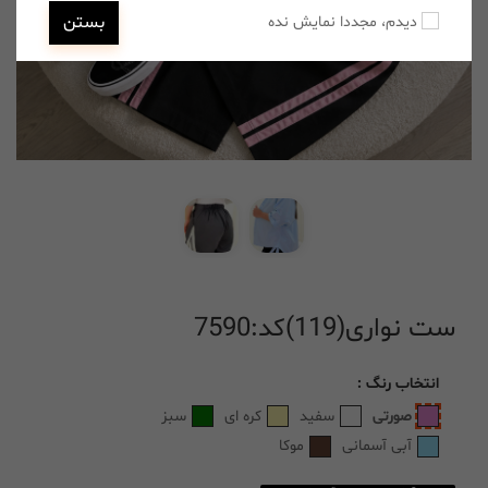
بستن
دیدم، مجددا نمایش نده
ست نواری(119)کد:7590
انتخاب
رنگ
:
صورتی
سفید
کره ای
سبز
آبی آسمانی
موکا