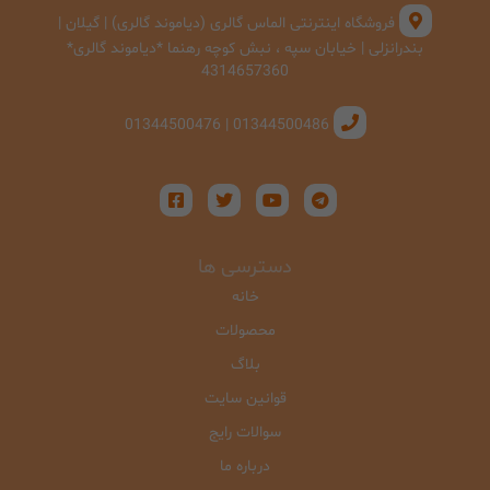
فروشگاه اینترنتی الماس گالری (دیاموند گالری) | گیلان |
بندرانزلی | خیابان سپه ، نبش کوچه رهنما *دیاموند گالری*
4314657360
01344500486 | 01344500476
دسترسی ها
خانه
محصولات
بلاگ
قوانین سایت
سوالات رایج
درباره ما