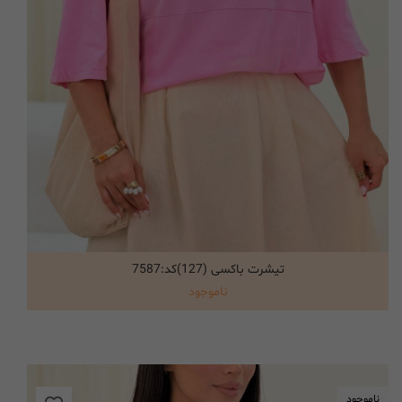
تیشرت باکسی (127)کد:7587
انتخاب گزینه ها
ناموجود
ناموجود