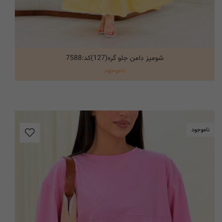
شومیز دامن جلو گره(127)کد:7588
انتخاب گزینه ها
ناموجود
ناموجود