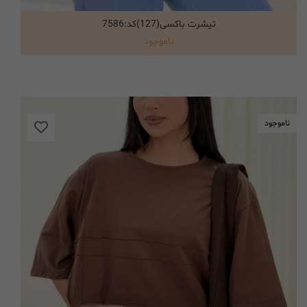
تیشرت باکسی(127)کد:7586
انتخاب گزینه ها
ناموجود
ناموجود