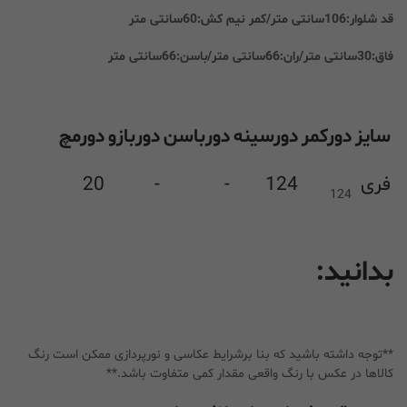
قد شلوار:106سانتی متر/کمر نیم کش:60سانتی متر
فاق:30سانتی متر/ران:66سانتی متر/باسن:66سانتی متر
سایز
دورکمر
دورسینه
دورباسن
دوربازو
دورمچ
فری
124
-
-
20
124
بدانید:
**توجه داشته باشید که بنا برشرایط عکاسی و نورپردازی ممکن است رنگ
کالاها در عکس با رنگ واقعی مقدار کمی متفاوت باشد.**