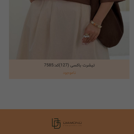
تیشرت باکسی (127)کد:7585
انتخاب گزینه ها
ناموجود