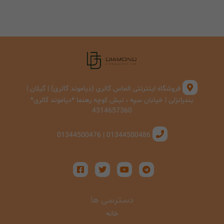
فروشگاه اینترنتی الماس گالری (دیاموند گالری) | گیلان |
بندرانزلی | خیابان سپه ، نبش کوچه رهنما *دیاموند گالری*
4314657360
01344500486 | 01344500476
دسترسی ها
خانه