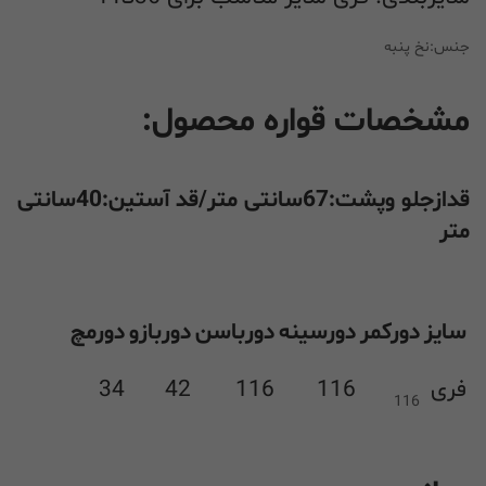
جنس:نخ پنبه
مشخصات قواره محصول:
قدازجلو وپشت:67سانتی متر/قد آستین:40سانتی
متر
سایز
دورکمر
دورسینه
دورباسن
دوربازو
دورمچ
فری
116
116
42
34
116