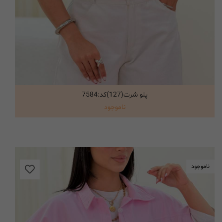
پلو شرت(127)کد:7584
انتخاب گزینه ها
ناموجود
ناموجود