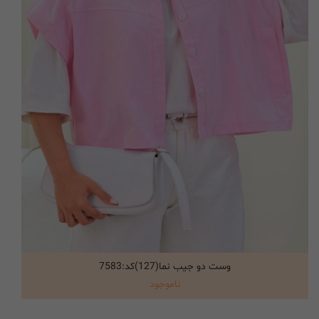
وست دو جیب نما(127)کد:7583
انتخاب گزینه ها
ناموجود