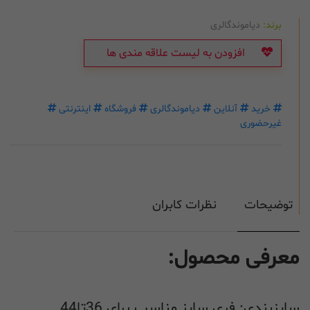
برند:
دیاموندگالری
افزودن به لیست علاقه مندی ها
خرید
آنلاین
دیاموندگالری
فروشگاه
اینترنتی
غیرحضوری
توضیحات
نظرات کابران
معرفی محصول:
سایزبندی: فری سایز مناسب برای 36تا44