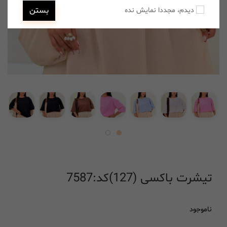
بستن
دیدم، مجددا نمایش نده
تیشرت باکسی (127)کد:7587
ناموجود