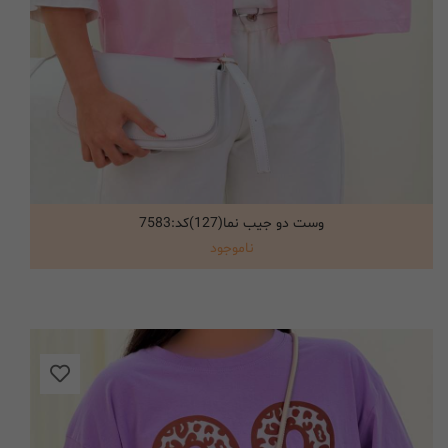
وست دو جیب نما(127)کد:7583
انتخاب گزینه ها
ناموجود