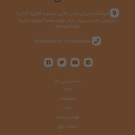
فروشگاه اینترنتی الماس گالری (دیاموند گالری) | گیلان |
بندرانزلی | خیابان سپه ، نبش کوچه رهنما *دیاموند گالری*
4314657360
01344500486 | 01344500476
دسترسی ها
خانه
محصولات
بلاگ
قوانین سایت
سوالات رایج