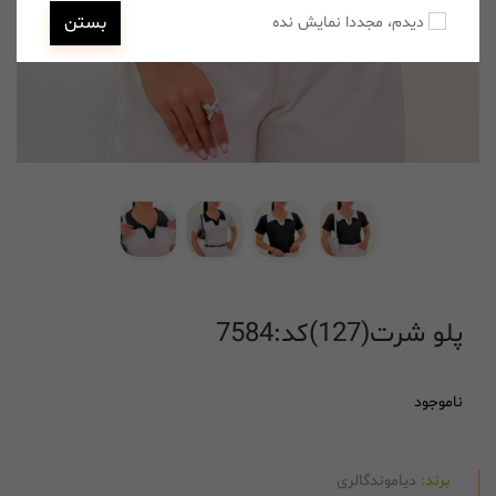
بستن
دیدم، مجددا نمایش نده
پلو شرت(127)کد:7584
ناموجود
برند:
دیاموندگالری