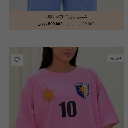
شومیز پری(101)کد:7589
انتخاب گزینه ها
1,199,000 تومان
599,000 تومان
ناموجود