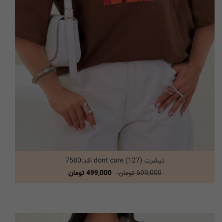
تیشرت i dont care (127)کد:7580
انتخاب گزینه ها
699,000 تومان
499,000 تومان