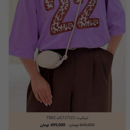
تیشرت 22(127)کد:7582
انتخاب گزینه ها
699,000 تومان
499,000 تومان