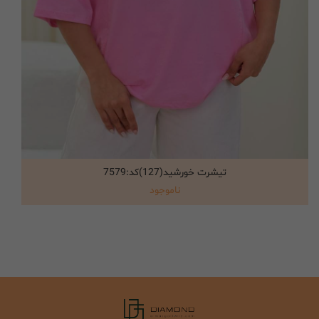
تیشرت خورشید(127)کد:7579
انتخاب گزینه ها
ناموجود