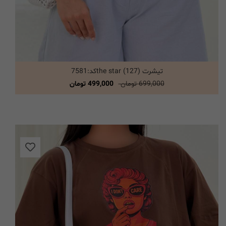
تیشرت the star (127)کد:7581
انتخاب گزینه ها
699,000 تومان
499,000 تومان