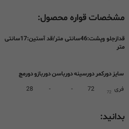
مشخصات قواره محصول:
قدازجلو وپشت:46سانتی متر/قد آستین:17سانتی
متر
سایز
دورکمر
دورسینه
دورباسن
دوربازو
دورمچ
فری
72
-
-
28
72
بدانید: