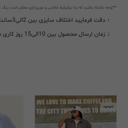
**توجه داشته باشید که بنا برشرایط عکاسی و نورپردازی ممکن است رنگ ک
دقت فرمایید اختلاف سایزی بین 2الی3سانت در راهنمای اندازه گیری طبیعی بوده و جز اشکال در اندازه گیری محسوب نمیشود
زمان ارسال محصول بین 10الی15 روز کاری میباشد
ناموجود