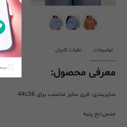
توضیحات
نظرات کابران
دیدم،
معرفی محصول:
سایزبندی: فری سایز مناسب برای 36تا44
جنس:نخ پنبه