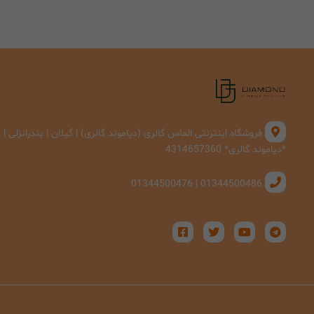
فروشگاه اینترنتی الماس گالری (دیاموند گالری) | گیلان | بندرانزلی 
*دیاموند گالری* 4314657360
01344500486 | 01344500476