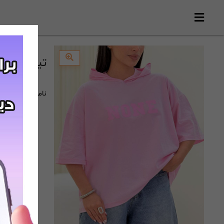
تیشرت باکسی NE(119
ناموجود