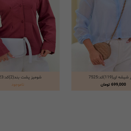
یشه ای(119)کد:7525
شومیز پشت بند(2)کد:7523
انتخاب گزینه ها
انتخاب گزینه ها
699,000
تومان
ناموجود