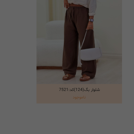
شلوار بگ(124)کد:7521
انتخاب گزینه ها
ناموجود