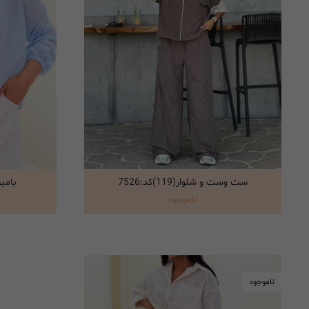
ست وست و شلوار(119)کد:7526
بامبر ش
انتخاب گزینه ها
ناموجود
ناموجود