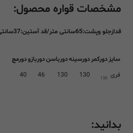
مشخصات قواره محصول:
قدازجلو وپشت:65سانتی متر/قد آستین:37سانتی متر
سایز
دورکمر
دورسینه
دورباسن
دوربازو
دورمچ
فری
130
130
46
40
130
بدانید: