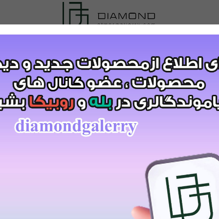
NO)کد:7528