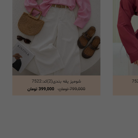
شومیز یقه بندی(2)کد:7522
انتخاب گزینه ها
799,000 تومان
399,000 تومان