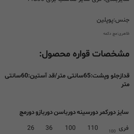
جنس:پوپلین
ظاهری:مچ دکمه
مشخصات قواره محصول:
قدازجلو وپشت:65سانتی متر/قد آستین:60سانتی
متر
سایز
دورکمر
دورسینه
دورباسن
دوربازو
دورمچ
فری
110
100
36
26
100