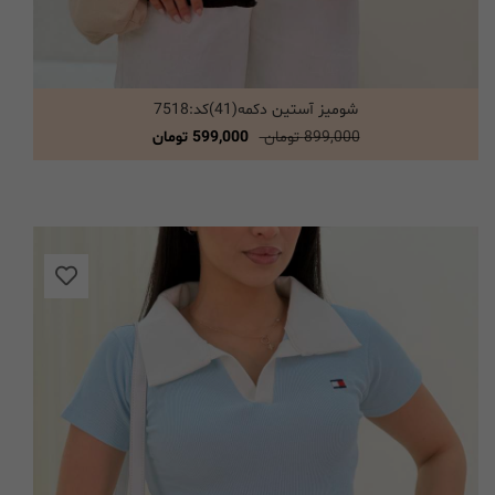
شومیز آستین دکمه(41)کد:7518
انتخاب گزینه ها
899,000 تومان
599,000 تومان