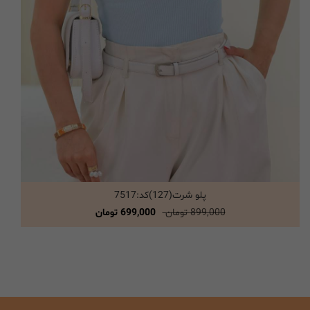
پلو شرت(127)کد:7517
انتخاب گزینه ها
899,000 تومان
699,000 تومان