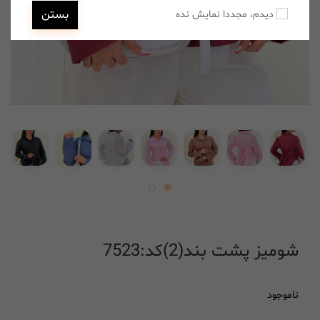
بستن
دیدم، مجددا نمایش نده
شومیز پشت بند(2)کد:7523
ناموجود