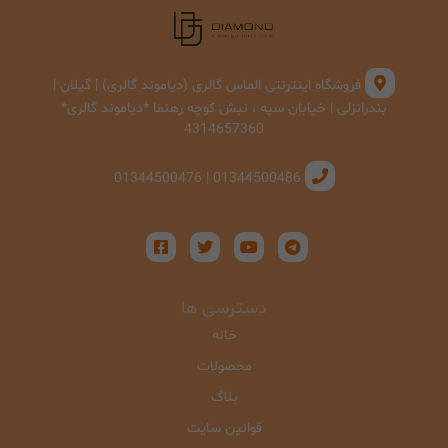
فروشگاه اینترنتی الماس گالری (دیاموند گالری) | گیلان |
بندرانزلی | خیابان سپه ، نبش کوچه رهنما *دیاموند گالری*
4314657360
01344500486 | 01344500476
دسترسی ها
خانه
محصولات
بلاگ
قوانین سایت