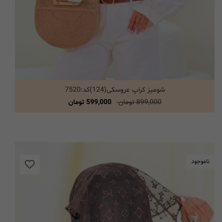
شومیز کراپ عروسکی(124)کد:7520
انتخاب گزینه ها
899,000 تومان
599,000 تومان
ناموجود