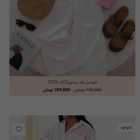
شومیز یقه بندی(2)کد:7522
انتخاب گزینه ها
799,000 تومان
399,000 تومان
ناموجود