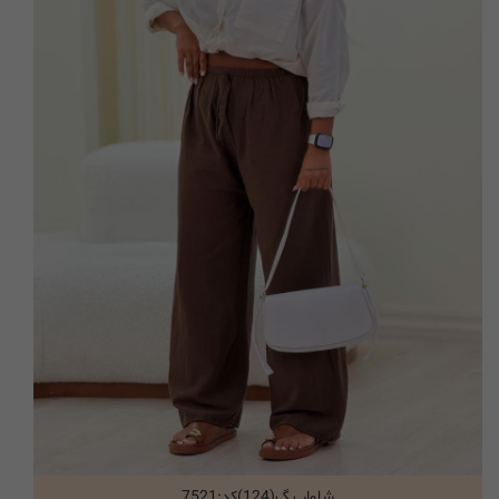
شلوار بگ(124)کد:7521
انتخاب گزینه ها