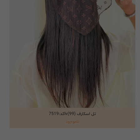
تل اسکارف lv(99)کد:7519
انتخاب گزینه ها
ناموجود