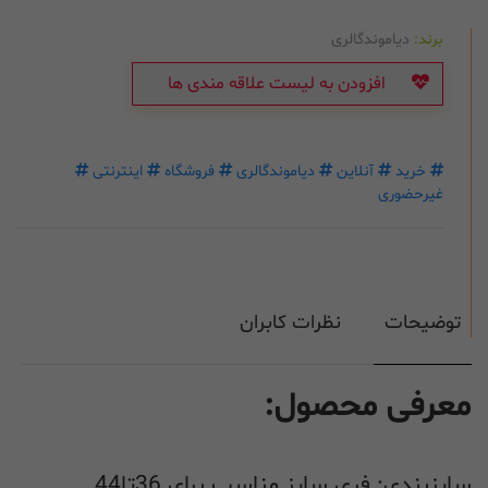
برند:
دیاموندگالری
افزودن به لیست علاقه مندی ها
خرید
آنلاین
دیاموندگالری
فروشگاه
اینترنتی
غیرحضوری
توضیحات
نظرات کابران
معرفی محصول:
سایزبندی: فری سایز مناسب برای 36تا44