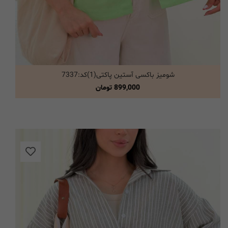
شومیز باکسی آستین پاکتی(1)کد:7337
انتخاب گزینه ها
899,000
تومان