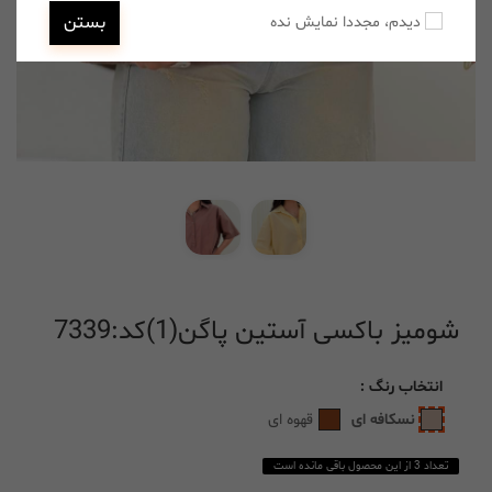
بستن
دیدم، مجددا نمایش نده
شومیز باکسی آستین پاگن(1)کد:7339
انتخاب
رنگ
:
نسکافه ای
قهوه ای
تعداد 3 از این محصول باقی مانده است