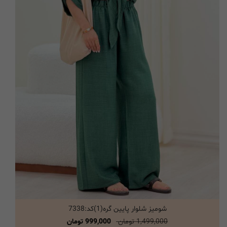
شومیز شلوار پایین گره(1)کد:7338
انتخاب گزینه ها
1,499,000 تومان
999,000 تومان