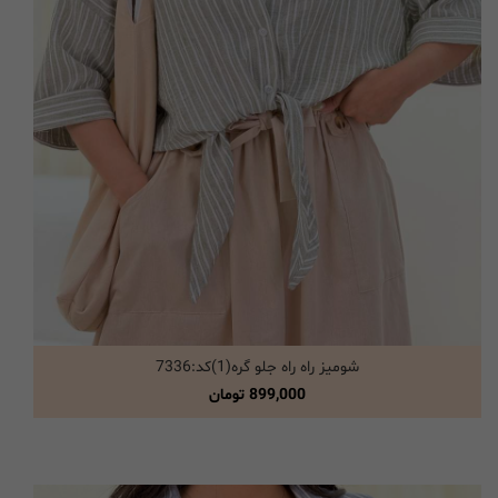
شومیز راه راه جلو گره(1)کد:7336
انتخاب گزینه ها
899,000
تومان