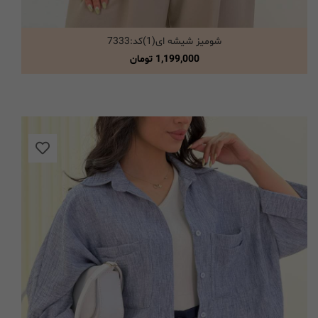
شومیز شیشه ای(1)کد:7333
انتخاب گزینه ها
1,199,000
تومان