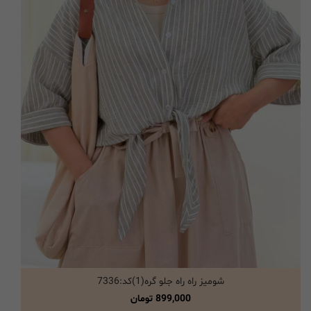
شومیز راه راه جلو گره(1)کد:7336
انتخاب گزینه ها
899,000
تومان