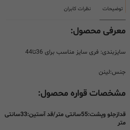
توضیحات
نظرات کابران
معرفی محصول:
سایزبندی: فری سایز مناسب برای 36تا44
جنس:لینن
مشخصات قواره محصول:
قدازجلو وپشت:55سانتی متر/قد آستین:33سانتی
متر