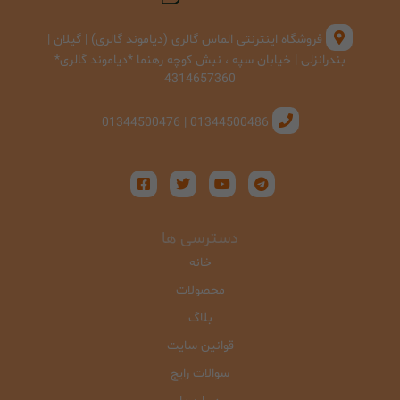
فروشگاه اینترنتی الماس گالری (دیاموند گالری) | گیلان |
بندرانزلی | خیابان سپه ، نبش کوچه رهنما *دیاموند گالری*
4314657360
01344500486 | 01344500476
دسترسی ها
خانه
محصولات
بلاگ
قوانین سایت
سوالات رایج