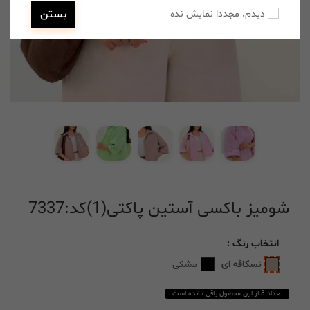
بستن
دیدم، مجددا نمایش نده
شومیز باکسی آستین پاکتی(1)کد:7337
انتخاب
رنگ
:
نسکافه ای
مشکی
تعداد 3 از این محصول باقی مانده است