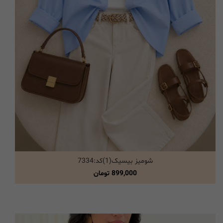
شومیز بیسیک(1)کد:7334
انتخاب گزینه ها
899,000
تومان