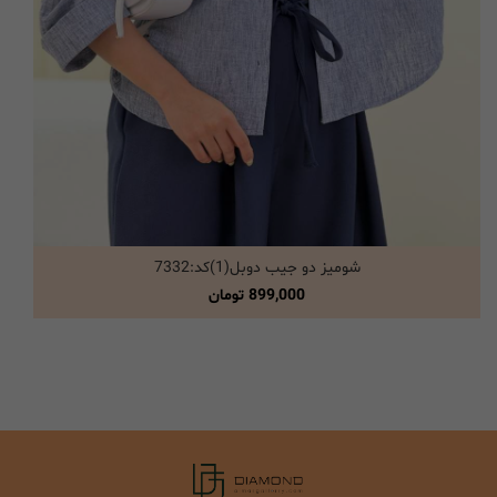
شومیز دو جیب دوبل(1)کد:7332
انتخاب گزینه ها
899,000
تومان