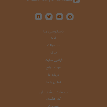
01344500486 | 01344500476
دسترسی ها
خانه
محصولات
بلاگ
قوانین سایت
سوالات رایج
درباره ما
تماس با ما
خدمات مشتریان
کد رهگیری
عضویت