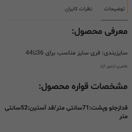
توضیحات
نظرات کابران
معرفی محصول:
سایزبندی: فری سایز مناسب برای 36تا44
ظاهری:تنخور آزاد
مشخصات قواره محصول:
قدازجلو وپشت:71سانتی متر/قد آستین:52سانتی
متر