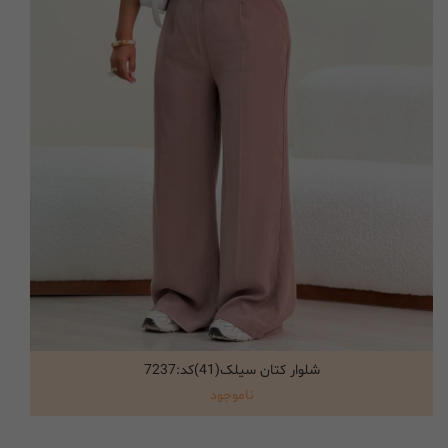
شلوار کتان سیلک(41)کد:7237
انتخاب گزینه ها
ناموجود