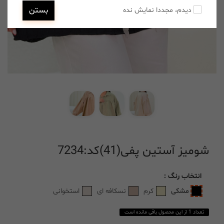
بستن
دیدم، مجددا نمایش نده
شومیز آستین پفی(41)کد:7234
انتخاب
رنگ
:
مشکی
کرم
نسکافه ای
استخوانی
تعداد 1 از این محصول باقی مانده است