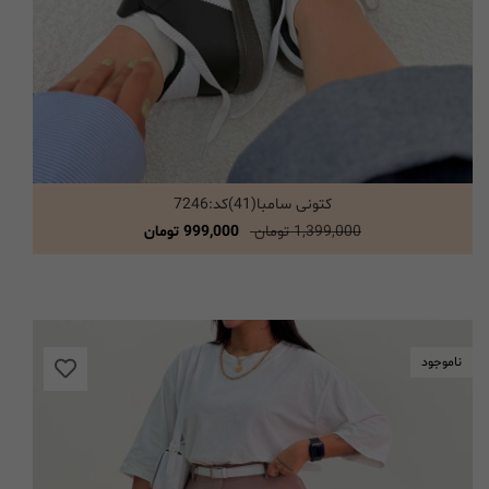
کتونی سامبا(41)کد:7246
انتخاب گزینه ها
1,399,000 تومان
999,000 تومان
ناموجود