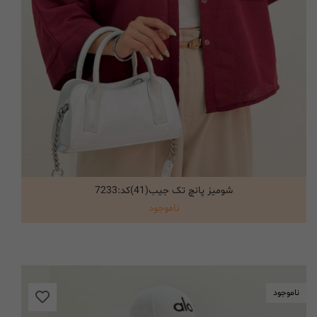
شومیز پانچ تک جیب(41)کد:7233
انتخاب گزینه ها
ناموجود
ناموجود