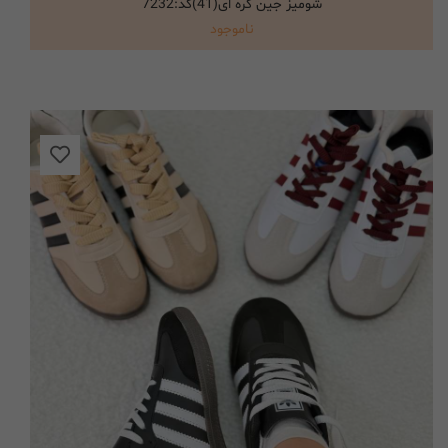
شومیز جین گره ای(41)کد:7232
انتخاب گزینه ها
ناموجود