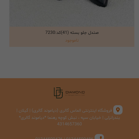
صندل جلو بسته (41)کد:7230
انتخاب گزینه ها
ناموجود
فروشگاه اینترنتی الماس گالری (دیاموند گالری) | گیلان |
بندرانزلی | خیابان سپه ، نبش کوچه رهنما *دیاموند گالری*
4314657360