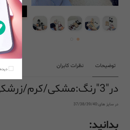
افزودن به
توضیحات
نظرات کابران
دیدم،
در"3"رنگ:مشکی/کرم/زرشکی
در سایز های:37/38/39/40
بدانید: