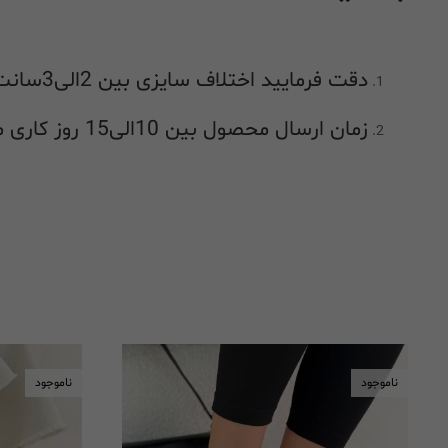
دقت فرمایید اختلاف سایزی بین 2الی3سانت در راهنمای اندازه گیری طبیعی بوده و جز اشکال در اندازه گیری محسوب نمیشود
زمان ارسال محصول بین 10الی15 روز کاری میباشد
ناموجود
ناموجود