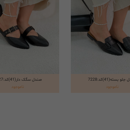
لو بسته(41)کد:7228
صندل سگک دار(41)کد:7227
انتخاب گزینه ها
انتخاب گزینه ها
ناموجود
ناموجود