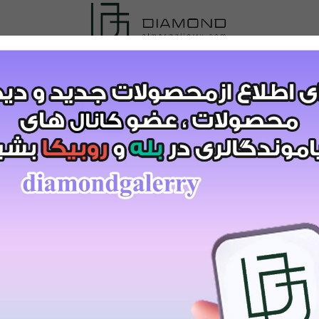
:7246
999
تومان
قیمت:
1,399,000
تومان