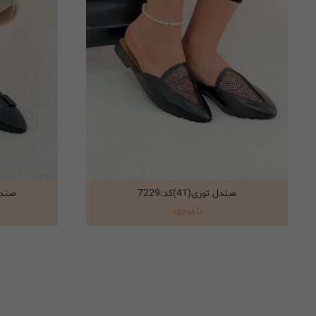
صندل توری(41)کد:7229
صندل ج
انتخاب گزینه ها
ناموجود