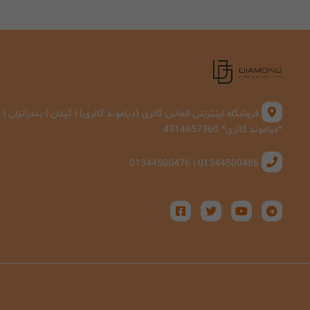
فروشگاه اینترنتی الماس گالری (دیاموند گالری) | گیلان | بندرانزلی 
*دیاموند گالری* 4314657360
01344500486 | 01344500476