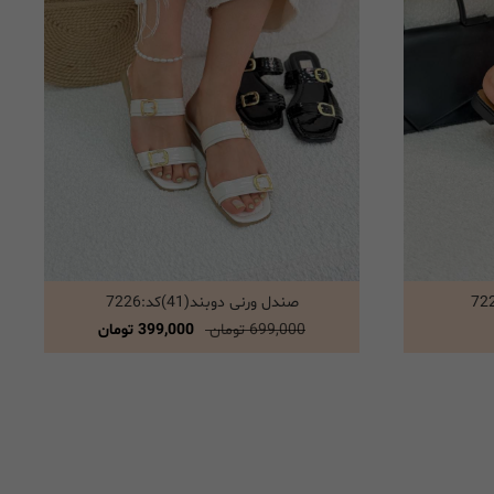
صندل ورنی دوبند(41)کد:7226
انتخاب گزینه ها
699,000 تومان
399,000 تومان