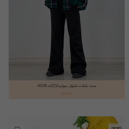
ست شکت شلوار سولینا(2)کد:4328
انتخاب گزینه ها
ناموجود
ناموجود