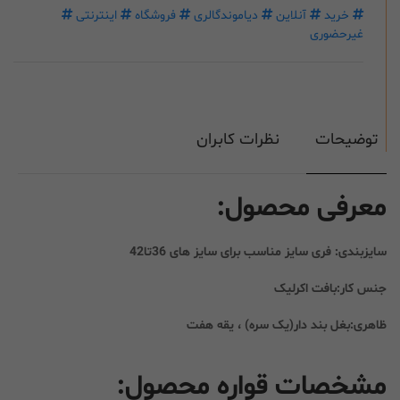
خرید
آنلاین
دیاموندگالری
فروشگاه
اینترنتی
غیرحضوری
توضیحات
نظرات کابران
معرفی محصول:
سایزبندی: فری سایز مناسب برای سایز های 36تا42
جنس کار:بافت اکرلیک
ظاهری:بغل بند دار(یک سره) ، یقه هفت
مشخصات قواره محصول: