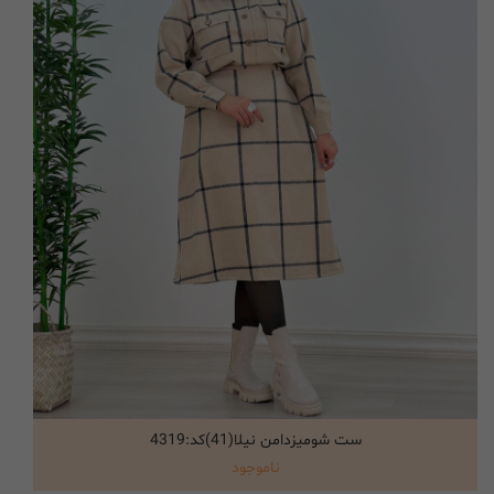
ست شومیزدامن نیلا(41)کد:4319
انتخاب گزینه ها
ناموجود