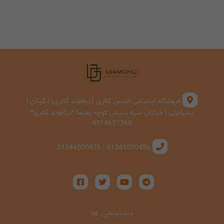
فروشگاه اینترنتی الماس گالری (دیاموند گالری) | گیلان |
بندرانزلی | خیابان سپه ، نبش کوچه رهنما *دیاموند گالری*
4314657360
01344500486 | 01344500476
دسترسی ها