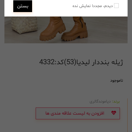
بستن
دیدم، مجددا نمایش نده
ژیله بنددار لیدیا(53)کد:4332
ناموجود
برند:
دیاموندگالری
افزودن به لیست علاقه مندی ها