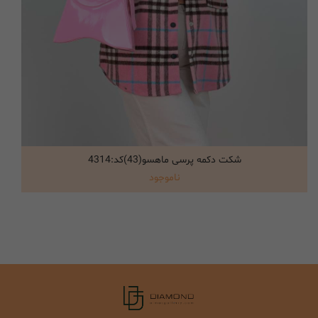
شکت دکمه پرسی ماهسو(43)کد:4314
انتخاب گزینه ها
ناموجود