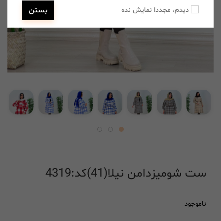
بستن
دیدم، مجددا نمایش نده
ست شومیزدامن نیلا(41)کد:4319
ناموجود