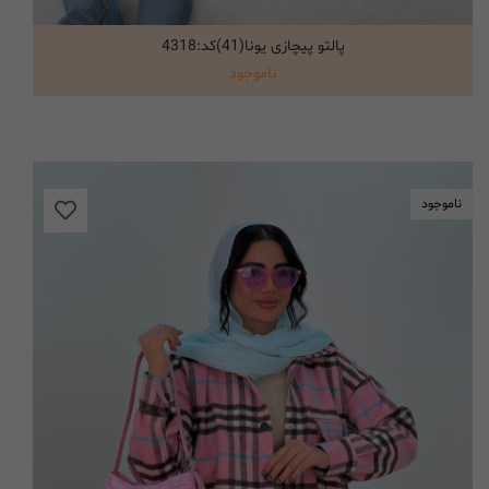
پالتو پیچازی یونا(41)کد:4318
انتخاب گزینه ها
ناموجود
ناموجود