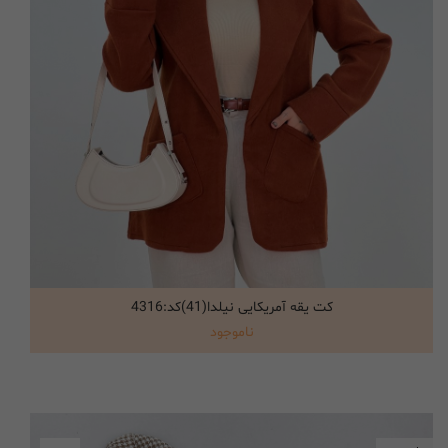
کت یقه آمریکایی نیلدا(41)کد:4316
انتخاب گزینه ها
ناموجود