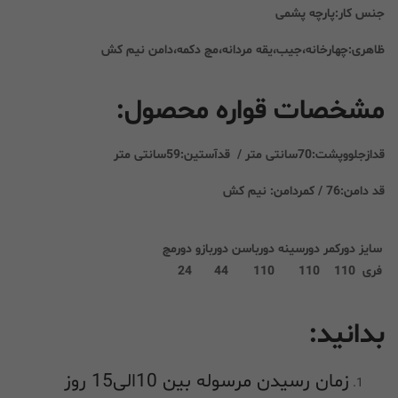
جنس کار:پارچه پشمی
ظاهری:چهارخانه،جیب،یقه مردانه،مچ دکمه،دامن نیم کش
مشخصات قواره محصول:
قدازجلووپشت:70سانتی متر / قدآستین:59سانتی متر
قد دامن:76 / کمردامن: نیم کش
سایز
دورکمر
دورسینه
دورباسن
دوربازو
دورمچ
فری
110
110
110
44
24
بدانید:
زمان رسیدن مرسوله بین 10الی15 روز