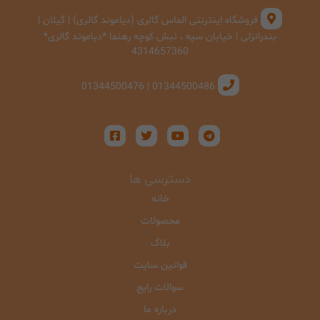
فروشگاه اینترنتی الماس گالری (دیاموند گالری) | گیلان |
بندرانزلی | خیابان سپه ، نبش کوچه رهنما *دیاموند گالری*
4314657360
01344500486 | 01344500476
دسترسی ها
خانه
محصولات
بلاگ
قوانین سایت
سوالات رایج
درباره ما