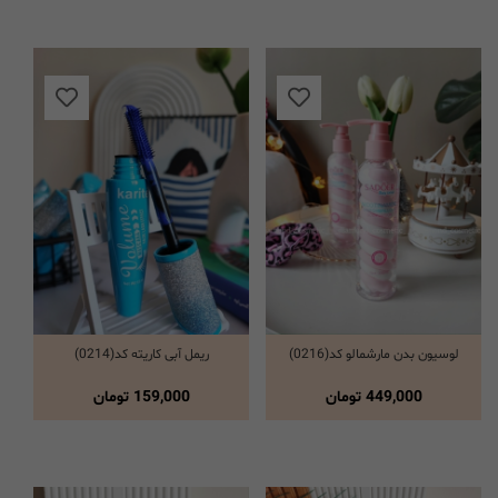
لوسیون بدن مارشمالو کد(0216)
ریمل آبی کاریته کد(0214)
انتخاب گزینه ها
انتخاب گزینه ها
449,000
تومان
159,000
تومان