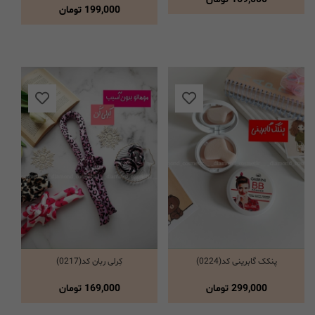
199,000
تومان
پنکک گابرینی کد(0224)
کِرلی ربان کد(0217)
انتخاب گزینه ها
انتخاب گزینه ها
299,000
تومان
169,000
تومان