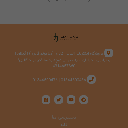
4
3
2
1
فروشگاه اینترنتی الماس گالری (دیاموند گالری) | گیلان |
بندرانزلی | خیابان سپه ، نبش کوچه رهنما *دیاموند گالری*
4314657360
01344500486 | 01344500476
دسترسی ها
خانه