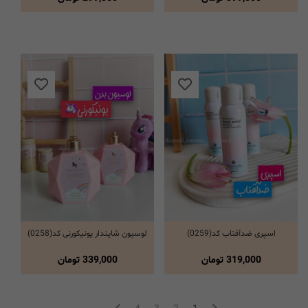
اسپری ضدآفتاب کد(0259)
لوسیون شایندار یونیکورنی کد(0258)
انتخاب گزینه ها
انتخاب گزینه ها
319,000
تومان
339,000
تومان