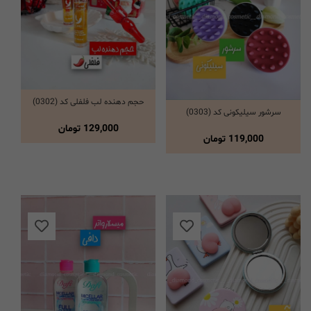
حجم دهنده لب فلفلی کد (0302)
انتخاب گزینه ها
سرشور سیلیکونی کد (0303)
انتخاب گزینه ها
129,000
تومان
119,000
تومان