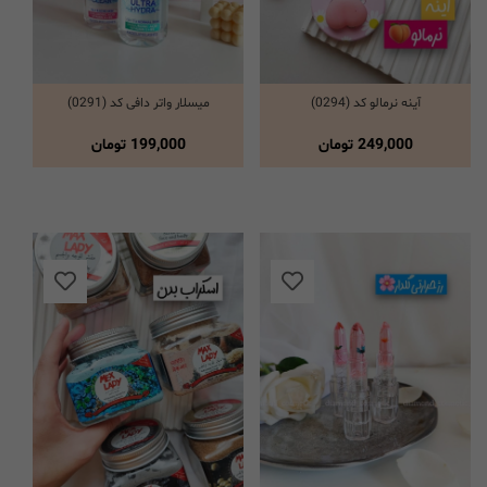
آینه نرمالو کد (0294)
میسلار واتر دافی کد (0291)
انتخاب گزینه ها
انتخاب گزینه ها
249,000
تومان
199,000
تومان