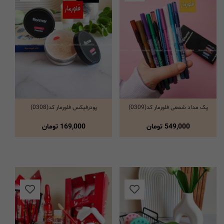
پک مداد شمعی فلورمار کد(0309)
پودرفیکس فلورمار کد(0308)
انتخاب گزینه ها
انتخاب گزینه ها
549,000
تومان
169,000
تومان