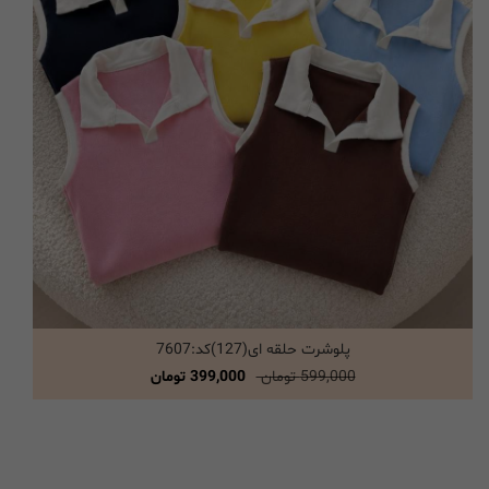
پلوشرت حلقه ای(127)کد:7607
انتخاب گزینه ها
599,000 تومان
399,000 تومان