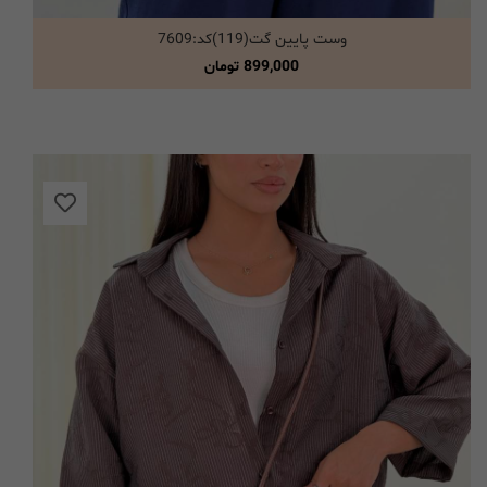
وست پایین گت(119)کد:7609
انتخاب گزینه ها
899,000
تومان