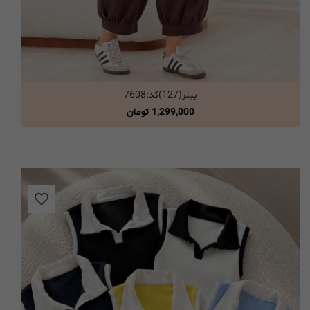
بیلر(127)کد:7608
انتخاب گزینه ها
1,299,000
تومان