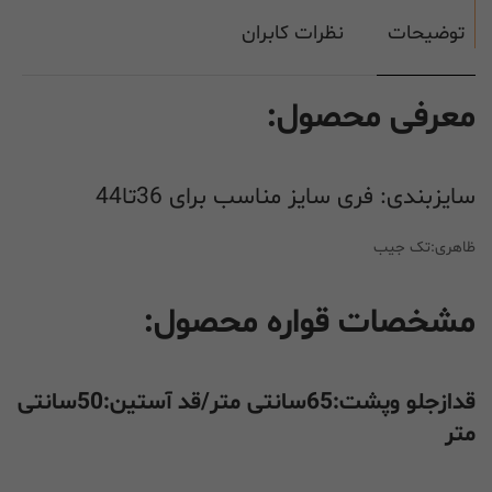
توضیحات
نظرات کابران
معرفی محصول:
سایزبندی: فری سایز مناسب برای 36تا44
ظاهری:تک جیب
مشخصات قواره محصول:
قدازجلو وپشت:65سانتی متر/قد آستین:50سانتی
متر