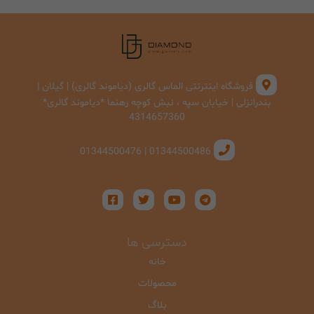
فروشگاه اینترنتی الماس گالری (دیاموند گالری) | گیلان |
بندرانزلی | خیابان سپه ، نبش کوچه رهنما *دیاموند گالری*
4314657360
01344500486 | 01344500476
دسترسی ها
خانه
محصولات
بلاگ