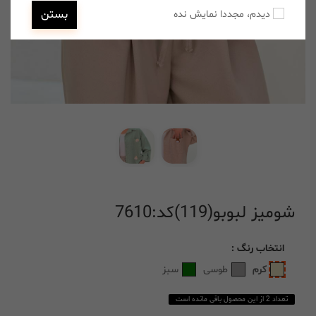
بستن
دیدم، مجددا نمایش نده
شومیز لبوبو(119)کد:7610
انتخاب
رنگ
:
کرم
طوسی
سبز
تعداد 2 از این محصول باقی مانده است