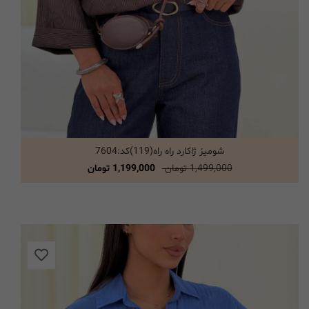
شومیز ژاکارد راه راه(119)کد:7604
انتخاب گزینه ها
1,499,000 تومان
1,199,000 تومان