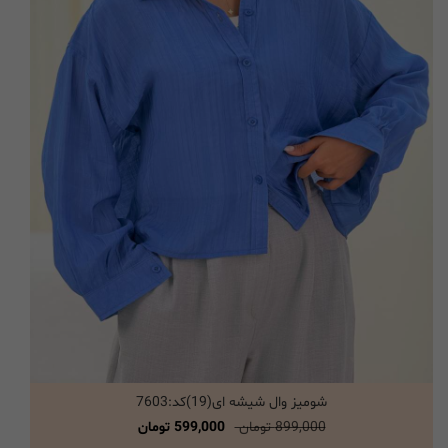
شومیز وال شیشه ای(19)کد:7603
انتخاب گزینه ها
899,000 تومان
599,000 تومان