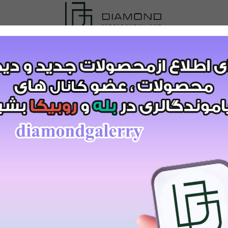
کد:7567