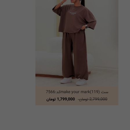
ست make your mark(119)کد:7566
انتخاب گزینه ها
2,799,000 تومان
1,799,000 تومان