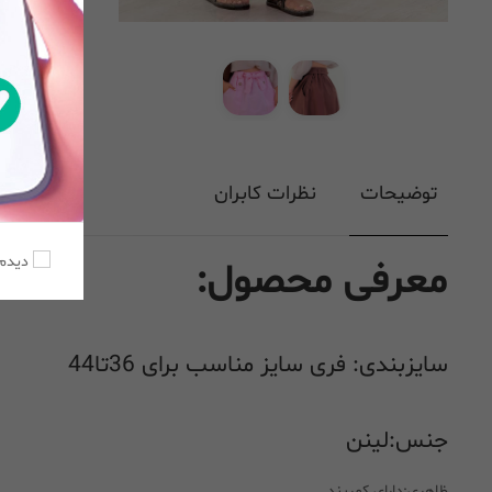
توضیحات
نظرات کابران
دیدم،
معرفی محصول:
سایزبندی: فری سایز مناسب برای 36تا44
جنس:لینن
ظاهری:دارای کمربند