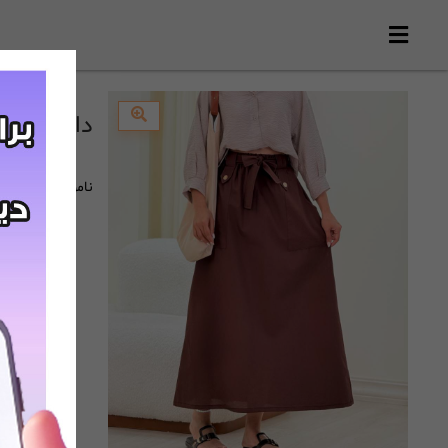
دامن دو جیب(119)
ناموجود