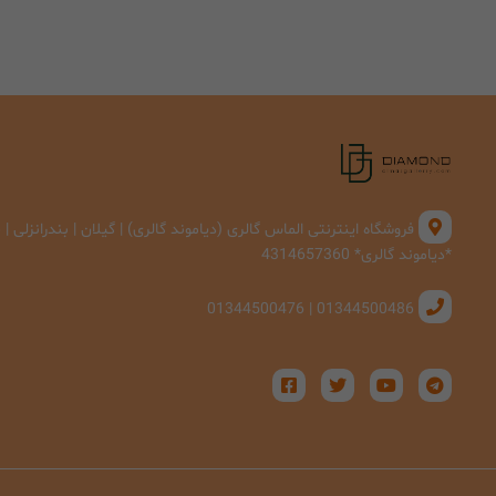
فروشگاه اینترنتی الماس گالری (دیاموند گالری) | گیلان | بندرانزلی 
*دیاموند گالری* 4314657360
01344500486 | 01344500476