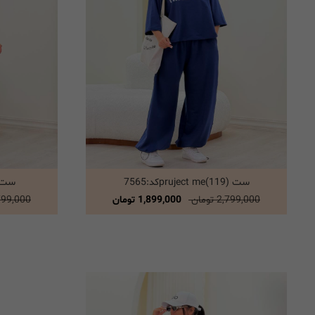
ست pruject me(119)کد:7565
ست 3:00 am(119)کد
انتخاب گزینه ها
2,799,000 تومان
1,899,000 تومان
2,799,000 ت