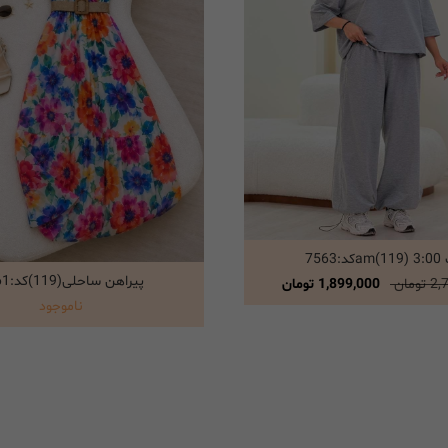
:7563
انتخاب گزینه ها
پیراهن ساحلی(119)کد:7561
انتخاب گزینه ها
ومان
1,899,000 تومان
ناموجود