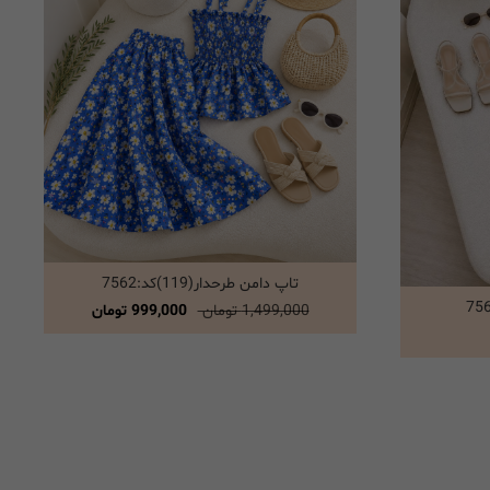
تاپ دامن طرحدار(119)کد:7562
انتخاب گزینه ها
1,499,000 تومان
999,000 تومان