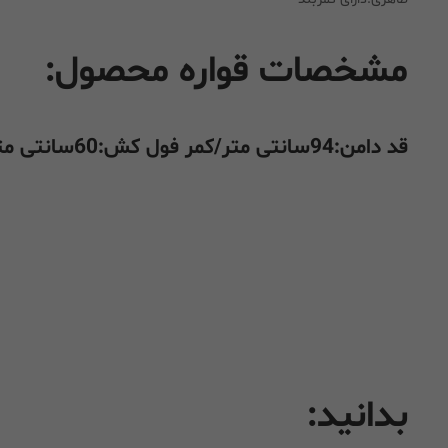
مشخصات قواره محصول:
قد دامن:94سانتی متر/کمر فول کش:60سانتی متر
بدانید: