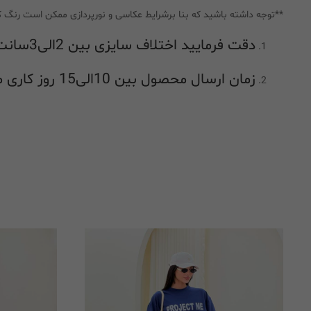
**توجه داشته باشید که بنا برشرایط عکاسی و نورپردازی ممکن است رنگ ک
دقت فرمایید اختلاف سایزی بین 2الی3سانت در راهنمای اندازه گیری طبیعی بوده و جز اشکال در اندازه گیری محسوب نمیشود
زمان ارسال محصول بین 10الی15 روز کاری میباشد