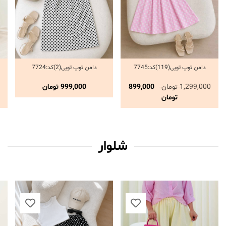
کد:7004
اب گزینه ها
699,000 تومان