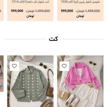
1)کد:6808
اب گزینه ها
1,699,000
تومان