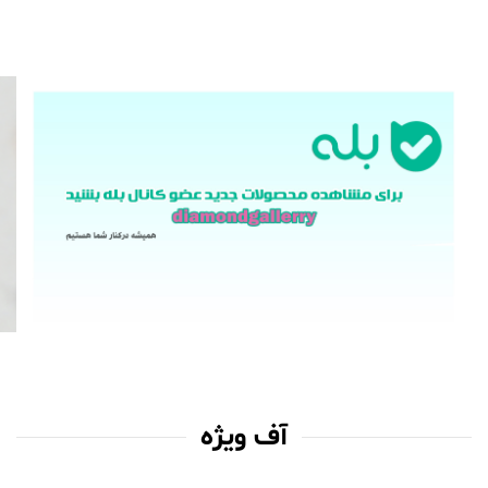
تخفیفات
✪ صفحه اصلی ✪
کانال بله
کانال روبیکا
فروشگاه
☁بهاره
جین
ست
مانتو
تیشرت
☀تابستانه
شومیز
مانتو