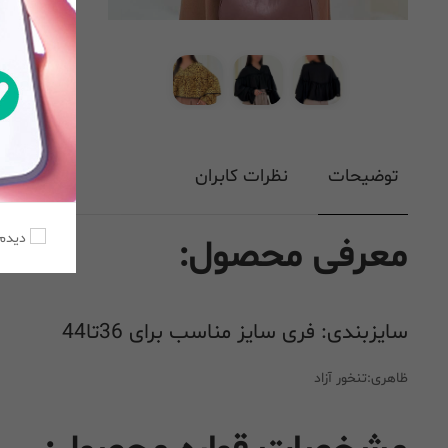
توضیحات
نظرات کابران
دیدم،
معرفی محصول:
سایزبندی: فری سایز مناسب برای 36تا44
ظاهری:تنخور آزاد