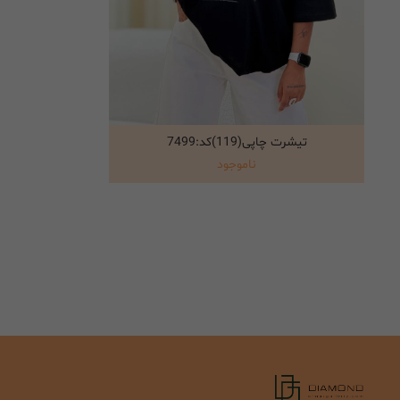
تیشرت چاپی(119)کد:7499
انتخاب گزینه ها
ناموجود