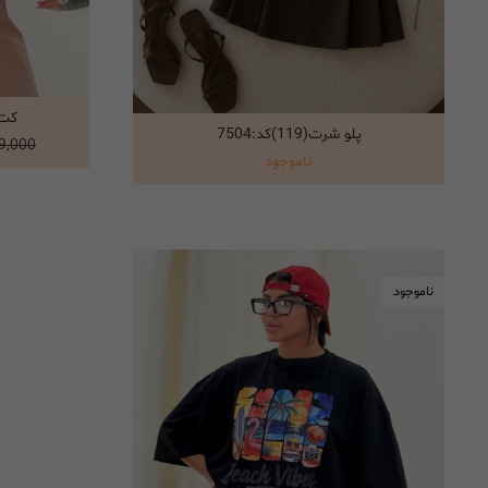
کت دو
پلو شرت(119)کد:7504
انتخاب گزینه ها
899,000 ت
ناموجود
ناموجود