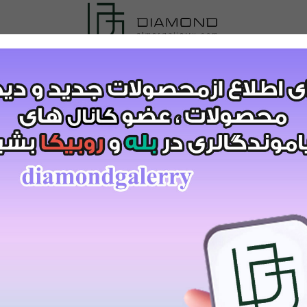
1)کد:7503
سفید
699
تومان
قیمت:
999,000
تومان
 سبد خرید
مشاهده و خرید