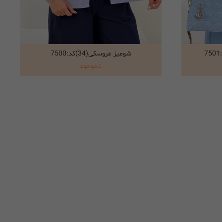
شومیز عروسکی(34)کد:7500
انتخاب گزینه ها
ناموجود