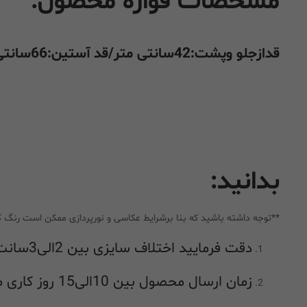
مشخصات قواره محصول:
قدازجلو وپشت:42سانتی متر/قد آستین:66سانتی متر
بدانید:
**توجه داشته باشید که بنا برشرایط عکاسی و نورپردازی ممکن است رنگ ک
دقت فرمایید اختلاف سایزی بین 2الی3سانت در راهنمای اندازه گیری طبیعی بوده و جز اشکال در اندازه گیری محسوب نمیشود
زمان ارسال محصول بین 10الی15 روز کاری میباشد