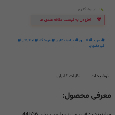
برند:
دیاموندگالری
افزودن به لیست علاقه مندی ها
خرید
آنلاین
دیاموندگالری
فروشگاه
اینترنتی
غیرحضوری
توضیحات
نظرات کابران
معرفی محصول:
سایزبندی: فری سایز مناسب برای 36تا44