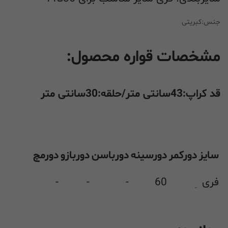
جنس:کبریتی
مشخصات قواره محصول:
قد کراپ:43سانتی متر/حلقه:30سانتی متر
سایز
دورکمر
دورسینه
دورباسن
دوربازو
دورمچ
فری
60
-
-
-
-