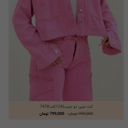
کت جین دو جیب(124)کد:7478
انتخاب گزینه ها
999,000 تومان
799,000 تومان