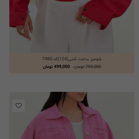
شومیز ساعت شنی(124)کد:7480
انتخاب گزینه ها
799,000 تومان
499,000 تومان