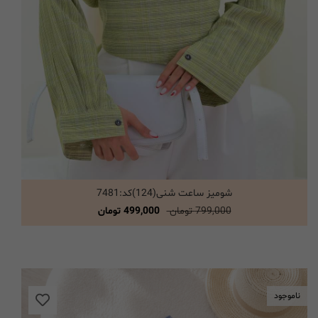
شومیز ساعت شنی(124)کد:7481
انتخاب گزینه ها
799,000 تومان
499,000 تومان
ناموجود