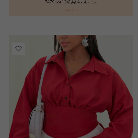
ست کراپ شلوار(124)کد:7479
انتخاب گزینه ها
ناموجود