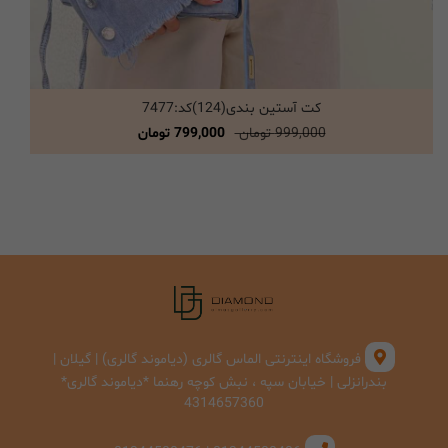
کت آستین بندی(124)کد:7477
انتخاب گزینه ها
999,000 تومان
799,000 تومان
فروشگاه اینترنتی الماس گالری (دیاموند گالری) | گیلان |
بندرانزلی | خیابان سپه ، نبش کوچه رهنما *دیاموند گالری*
4314657360