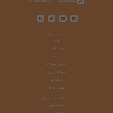
01344500486 | 01344500476
دسترسی ها
خانه
محصولات
بلاگ
قوانین سایت
سوالات رایج
درباره ما
تماس با ما
خدمات مشتریان
کد رهگیری
عضویت