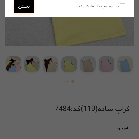
بستن
دیدم، مجددا نمایش نده
کراپ ساده(119)کد:7484
ناموجود