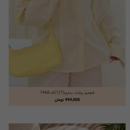
شومیز پشت بندی(127)کد:7468
انتخاب گزینه ها
999,000
تومان