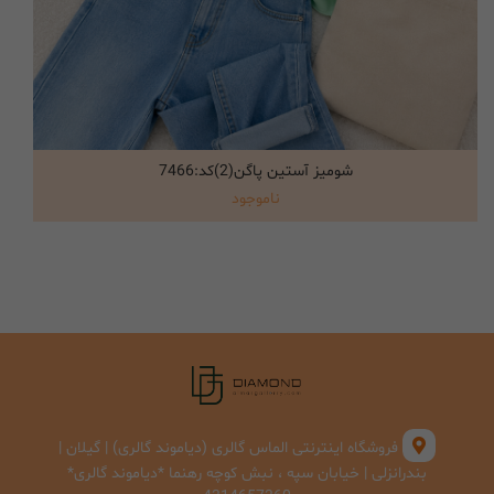
شومیز آستین پاگن(2)کد:7466
انتخاب گزینه ها
ناموجود
فروشگاه اینترنتی الماس گالری (دیاموند گالری) | گیلان |
بندرانزلی | خیابان سپه ، نبش کوچه رهنما *دیاموند گالری*