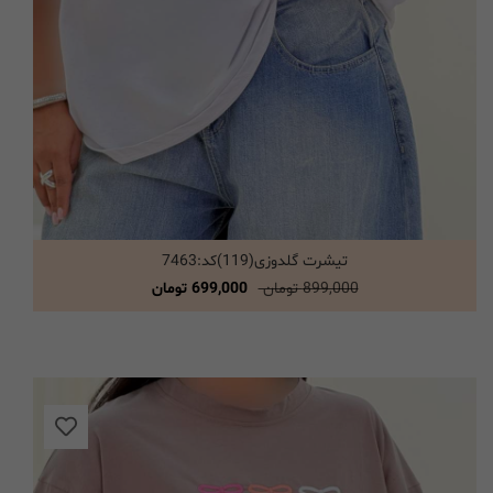
تیشرت گلدوزی(119)کد:7463
انتخاب گزینه ها
899,000 تومان
699,000 تومان