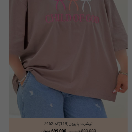
تیشرت پاپیون(119)کد:7462
انتخاب گزینه ها
899,000 تومان
699,000 تومان