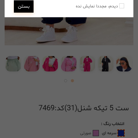
بستن
دیدم، مجددا نمایش نده
ست 5 تیکه شنل(31)کد:7469
انتخاب
رنگ
:
سرمه ای
صورتی