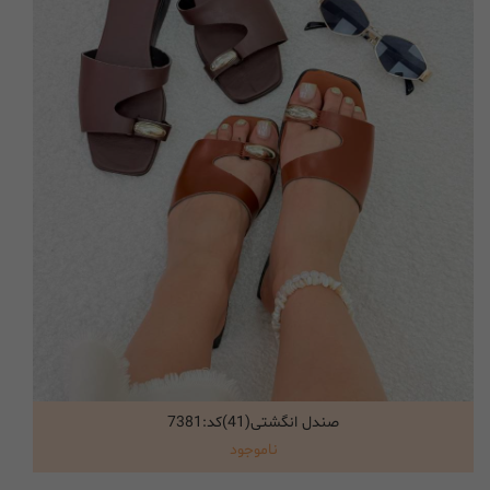
صندل انگشتی(41)کد:7381
انتخاب گزینه ها
ناموجود