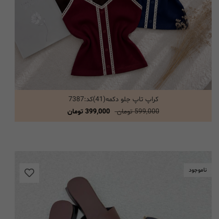
کراپ تاپ جلو دکمه(41)کد:7387
انتخاب گزینه ها
599,000 تومان
399,000 تومان
ناموجود