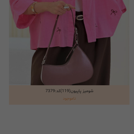
شومیز پاپیون(119)کد:7379
انتخاب گزینه ها
ناموجود