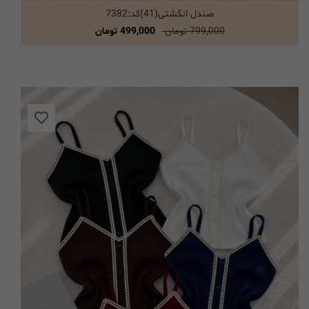
صندل انگشتی(41)کد:7382
انتخاب گزینه ها
799,000 تومان
499,000 تومان