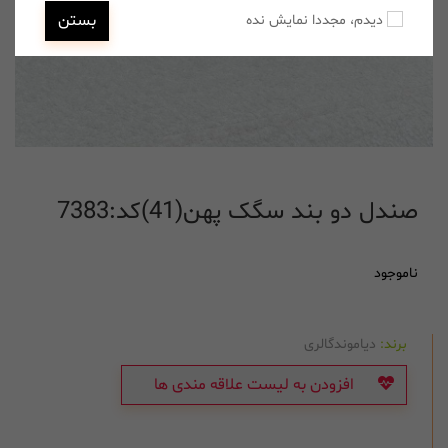
بستن
دیدم، مجددا نمایش نده
صندل دو بند سگک پهن(41)کد:7383
ناموجود
برند:
دیاموندگالری
افزودن به لیست علاقه مندی ها