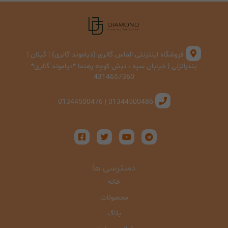
فروشگاه اینترنتی الماس گالری (دیاموند گالری) | گیلان |
بندرانزلی | خیابان سپه ، نبش کوچه رهنما *دیاموند گالری*
4314657360
01344500486 | 01344500476
دسترسی ها
خانه
محصولات
بلاگ