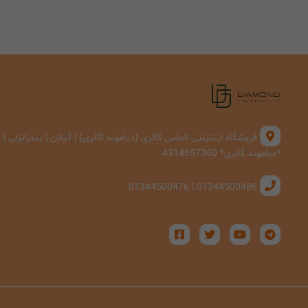
فروشگاه اینترنتی الماس گالری (دیاموند گالری) | گیلان | بندرانزلی 
*دیاموند گالری* 4314657360
01344500486 | 01344500476