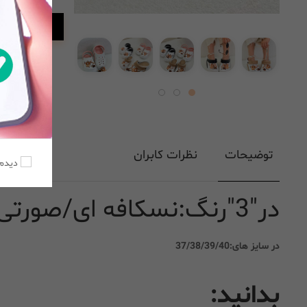
افزودن به
توضیحات
نظرات کابران
دیدم،
در"3"رنگ:نسکافه ای/صورتی/مشکی
در سایز های:37/38/39/40
بدانید: