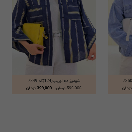
شومیز مچ اوریب(124)کد:7349
انتخاب گزینه ها
599,000 تومان
399,000 تومان