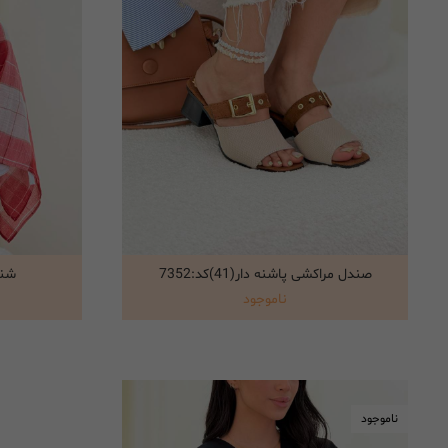
صندل مراکشی پاشنه دار(41)کد:7352
شنل ط
انتخاب گزینه ها
ناموجود
ناموجود