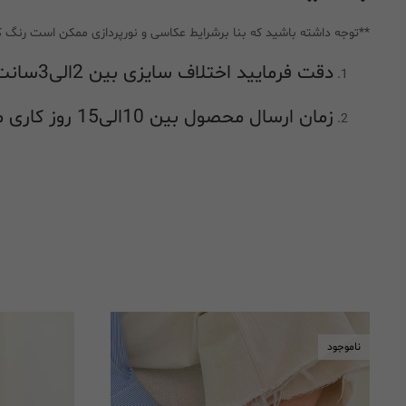
**توجه داشته باشید که بنا برشرایط عکاسی و نورپردازی ممکن است رنگ ک
دقت فرمایید اختلاف سایزی بین 2الی3سانت در راهنمای اندازه گیری طبیعی بوده و جز اشکال در اندازه گیری محسوب نمیشود
زمان ارسال محصول بین 10الی15 روز کاری میباشد
ناموجود