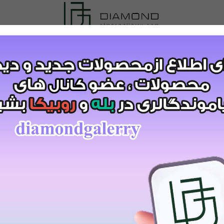
کد:7353
599
تومان
قیمت:
899,000
تومان