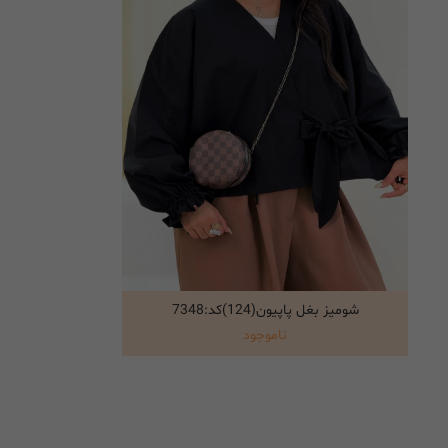
شومیز بغل پاپیون(124)کد:7348
انتخاب گزینه ها
ناموجود