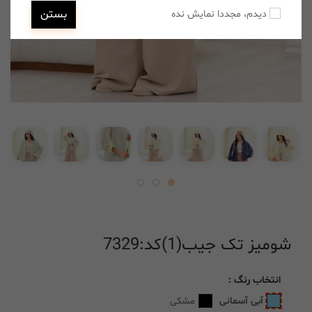
بستن
دیدم، مجددا نمایش نده
شومیز تک جیب(1)کد:7329
انتخاب
رنگ
:
آبی آسمانی
مشکی