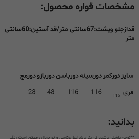
مشخصات قواره محصول:
قدازجلو وپشت:67سانتی متر/قد آستین:60سانتی
متر
سایز
دورکمر
دورسینه
دورباسن
دوربازو
دورمچ
فری
116
116
48
28
116
بدانید:
**توجه داشته باشید که بنا برشرایط عکاسی و نورپردازی ممکن است رنگ