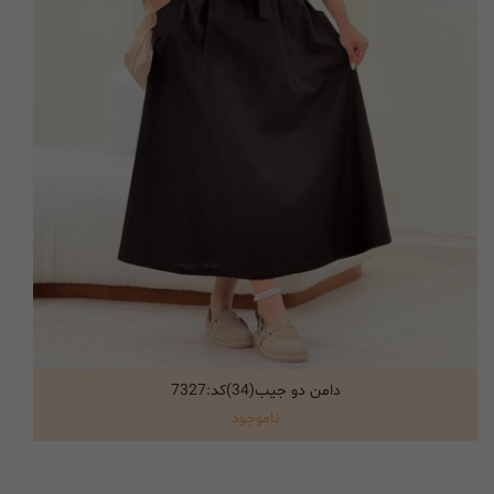
دامن دو جیب(34)کد:7327
انتخاب گزینه ها
ناموجود