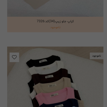
کراپ جلو زیپ(34)کد:7326
انتخاب گزینه ها
ناموجود
ناموجود