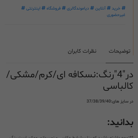
خرید
آنلاین
دیاموندگالری
فروشگاه
اینترنتی
غیرحضوری
توضیحات
نظرات کابران
در"4"رنگ:نسکافه ای/کرم/مشکی/
کالباسی
در سایز های:37/38/39/40
بدانید:
**توجه داشته باشید که بنا برشرایط عکاسی و نورپردازی ممکن است رنگ