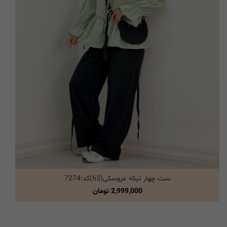
ست چهار تیکه عروسکی(63)کد:7274
انتخاب گزینه ها
2,999,000
تومان