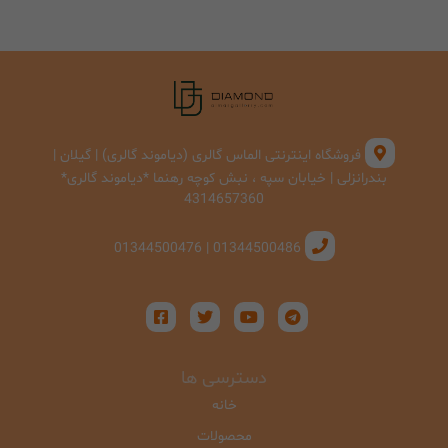
فروشگاه اینترنتی الماس گالری (دیاموند گالری) | گیلان |
بندرانزلی | خیابان سپه ، نبش کوچه رهنما *دیاموند گالری*
4314657360
01344500486 | 01344500476
دسترسی ها
خانه
محصولات