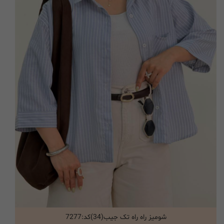
شومیز راه راه تک جیب(34)کد:7277
انتخاب گزینه ها