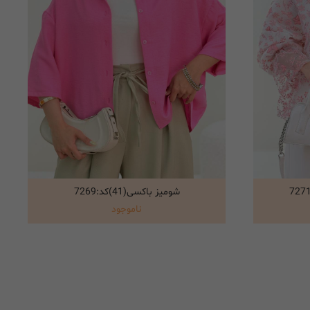
شومیز باکسی(41)کد:7269
انتخاب گزینه ها
ناموجود