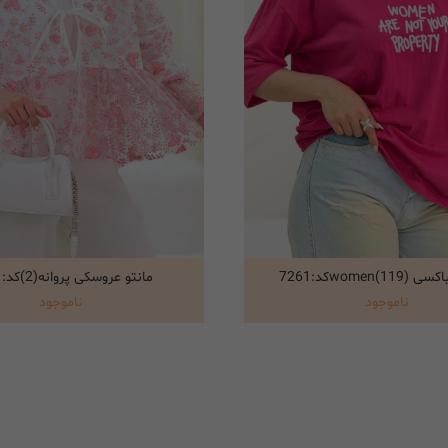
women)کد:7261
مانتو عروسکی پروانه(2)کد:7271
انتخاب گزینه ها
انتخاب گزینه ها
ناموجود
ناموجود