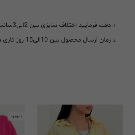
دقت فرمایید اختلاف سایزی بین 2الی3سانت در راهنمای اندازه گیری طبیعی بوده و جز اشکال در اندازه گیری محسوب نمیشود
زمان ارسال محصول بین 10الی15 روز کاری میباشد
ناموجود