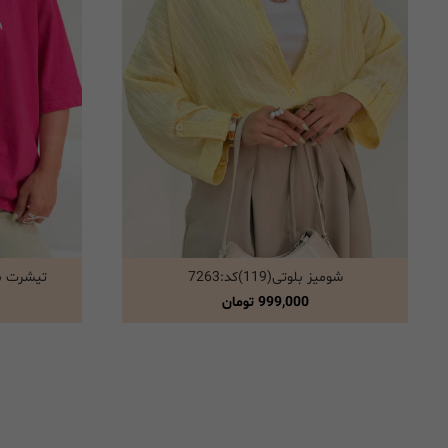
شومیز بلوتی(119)کد:7263
تیشرت باکسی (119
انتخاب گزینه ها
999,000
تومان