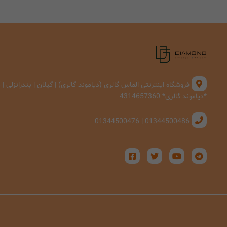
فروشگاه اینترنتی الماس گالری (دیاموند گالری) | گیلان | بندرانزلی 
*دیاموند گالری* 4314657360
01344500486 | 01344500476