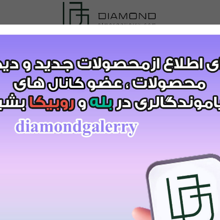
)کد:7264
899
تومان
قیمت:
1,199,000
تومان
 سبد خرید
مشاهده و خرید