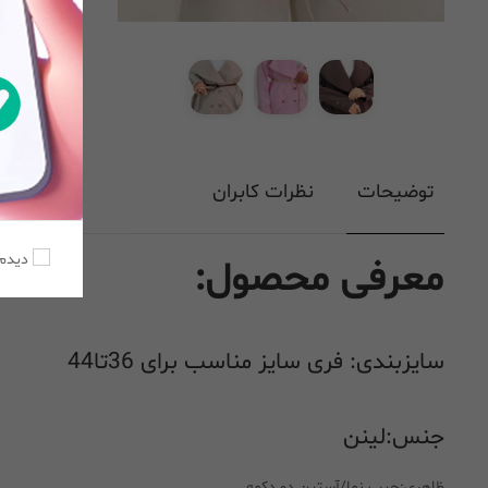
توضیحات
نظرات کابران
دیدم،
معرفی محصول:
سایزبندی: فری سایز مناسب برای 36تا44
جنس:لینن
ظاهری:جیب نما/آستین دو دکمه