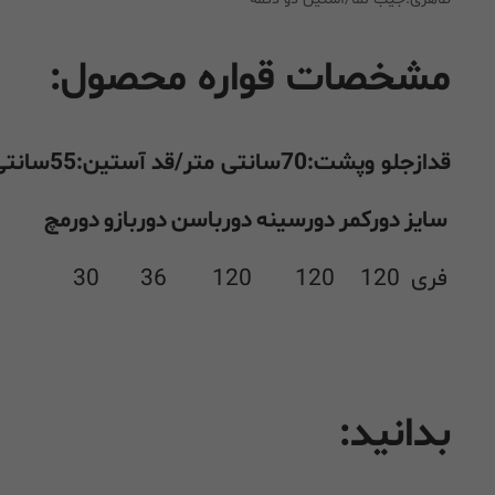
مشخصات قواره محصول:
قدازجلو وپشت:70سانتی متر/قد آستین:55سانتی متر
سایز
دورکمر
دورسینه
دورباسن
دوربازو
دورمچ
فری
120
120
120
36
30
بدانید: