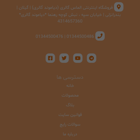
فروشگاه اینترنتی الماس گالری (دیاموند گالری) | گیلان |
بندرانزلی | خیابان سپه ، نبش کوچه رهنما *دیاموند گالری*
4314657360
01344500486 | 01344500476
دسترسی ها
خانه
محصولات
بلاگ
قوانین سایت
سوالات رایج
درباره ما