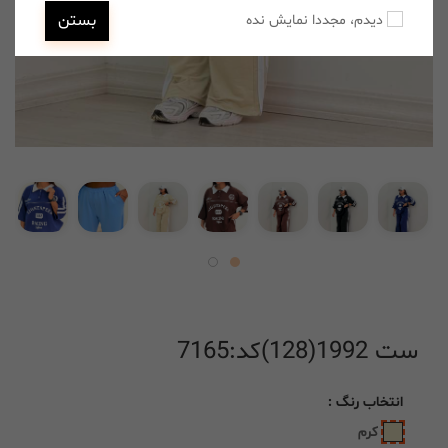
بستن
دیدم، مجددا نمایش نده
ست 1992(128)کد:7165
انتخاب
رنگ
:
کرم