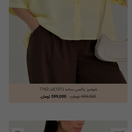
شومیز باکسی ساده (101)کد:7162
انتخاب گزینه ها
999,000 تومان
599,000 تومان
ناموجود