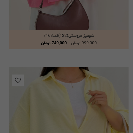
شومیز عروسکی(122)کد:7163
انتخاب گزینه ها
999,000 تومان
749,000 تومان