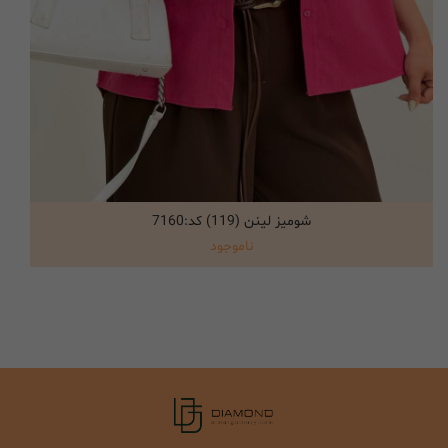
شومیز لینن (119) کد:7160
انتخاب گزینه ها
ناموجود