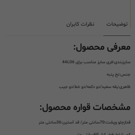
توضیحات
نظرات کابران
معرفی محصول:
سایزبندی:فری سایز مناسب برای 36تا44
جنس:نخ پنبه
ظاهری:یقه سفید/دو دکمه/دو خط/دو جیب
مشخصات قواره محصول:
قدازجلو وپشت:70سانتی متر/ قد آستین:36سانتی متر
کمر شلوار:فول کش60سانتی متر