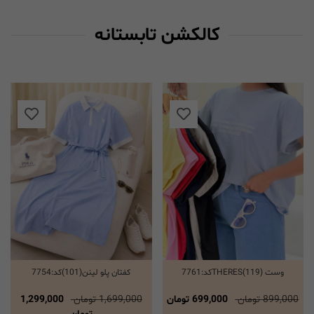
کالکشن تابستانه
وست THERES(119)کد:7761
کفتان پلو لینن(101)کد:7754
انتخاب گزینه ها
انتخاب گزینه ها
899,000 تومان
699,000 تومان
1,699,000 تومان
1,299,000