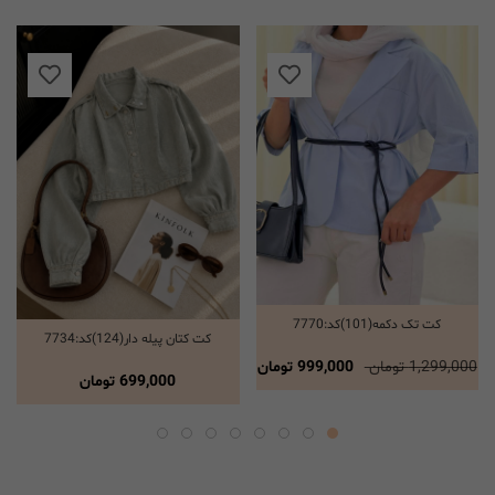
کت تک دکمه(101)کد:7770
انتخاب گزینه ها
کت کتان پیله دار(124)کد:7734
انتخاب گزینه ها
1,299,000 تومان
999,000 تومان
699,000
تومان