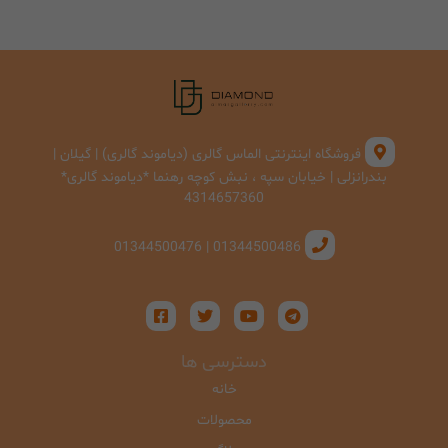
فروشگاه اینترنتی الماس گالری (دیاموند گالری) | گیلان |
بندرانزلی | خیابان سپه ، نبش کوچه رهنما *دیاموند گالری*
4314657360
01344500486 | 01344500476
دسترسی ها
خانه
محصولات