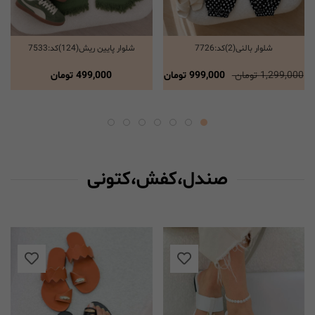
شلوار بالنی(2)کد:7726
شلوار پایین ریش(124)کد:7533
انتخاب گزینه ها
انتخاب گزینه ها
1,299,000 تومان
999,000 تومان
499,000
تومان
صندل،کفش،کتونی