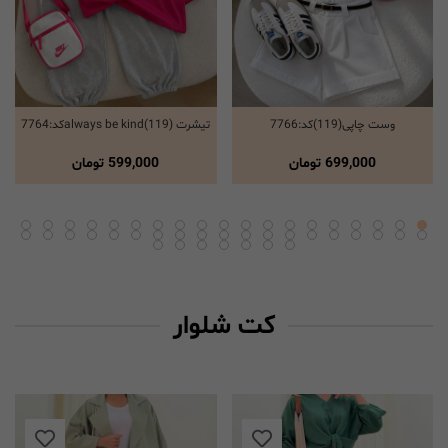
وست چاپی(119)کد:7766
تیشرت always be kind(119)کد:7764
انتخاب گزینه ها
انتخاب گزینه ها
699,000
تومان
599,000
تومان
کت شلوار