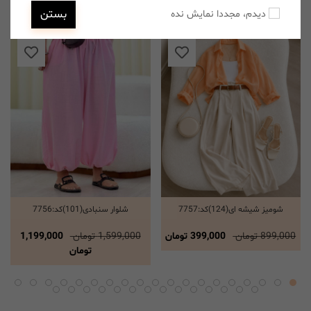
بستن
دیدم، مجددا نمایش نده
شومیز شیشه ای(124)کد:7757
شلوار سنبادی(101)کد:7756
انتخاب گزینه ها
انتخاب گزینه ها
899,000 تومان
399,000 تومان
1,599,000 تومان
1,199,000
تومان