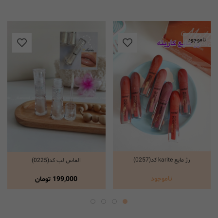
ناموجود
رژ مایع karite کد(0257)
الماس لب کد(0225)
انتخاب گزینه ها
انتخاب گزینه ها
ناموجود
199,000
تومان