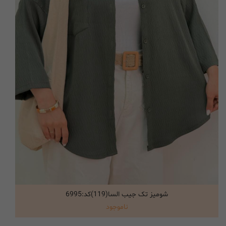
شومیز تک جیب السا(119)کد:6995
انتخاب گزینه ها
ناموجود