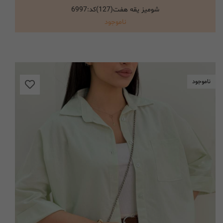
شومیز یقه هفت(127)کد:6997
انتخاب گزینه ها
ناموجود
ناموجود