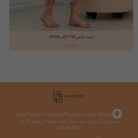
ست کنفی(119)کد:6994
انتخاب گزینه ها
ناموجود
فروشگاه اینترنتی الماس گالری (دیاموند گالری) | گیلان |
بندرانزلی | خیابان سپه ، نبش کوچه رهنما *دیاموند گالری*
4314657360