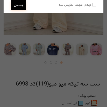
بستن
دیدم، مجددا نمایش نده
ست سه تیکه میو میو(119)کد:6998
انتخاب
رنگ
:
کرم
آبی آسمانی