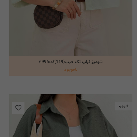
شومیز کراپ تک جیب(119)کد:6996
انتخاب گزینه ها
ناموجود
ناموجود