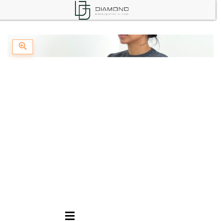
تخفیفات
✪ صفحه اصلی ✪
کانال بله
کانال روبیکا
فروشگاه
☁بهاره
جین
ست
مانتو
تیشرت
☀تابستانه
شومیز
مانتو