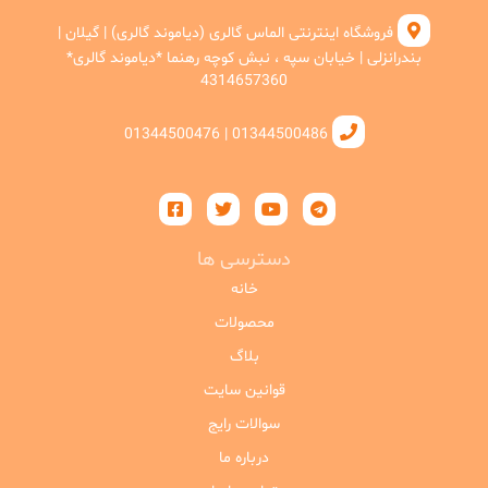
فروشگاه اینترنتی الماس گالری (دیاموند گالری) | گیلان |
بندرانزلی | خیابان سپه ، نبش کوچه رهنما *دیاموند گالری*
4314657360
01344500486 | 01344500476
دسترسی ها
خانه
محصولات
بلاگ
قوانین سایت
سوالات رایج
درباره ما