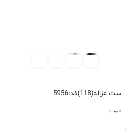
☂پاییز و زمستان
پافر
هودی
شکت
ست
پالتو
کاپشن
بافت
بارونی
➿اکسسوری
☎تماس باما
⚖️قوانین سایت
ست غزاله(118)کد:5956
☑ عضویت در سایت
✈پیگیری مرسوله پستی
ناموجود
آرایشی