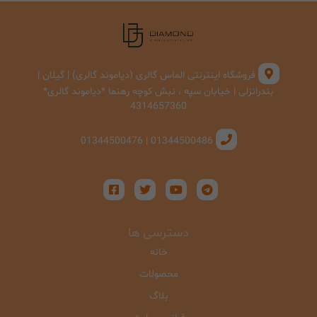
فروشگاه اینترنتی الماس گالری (دیاموند گالری) | گیلان |
بندرانزلی | خیابان سپه ، نبش کوچه رهنما *دیاموند گالری*
4314657360
01344500486 | 01344500476
دسترسی ها
خانه
محصولات
بلاگ