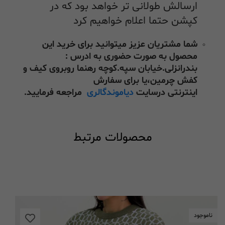
ارسالش طولانی تر خواهد بود که در
کپشن حتما اعلام خواهیم کرد
شما مشتریان عزیز میتوانید برای خرید این
محصول به صورت حضوری به ادرس :
بندرانزلی.خیابان سپه.کوچه رهنما روبروی کیف و
کفش چرمین،یا برای سفارش
اینترنتی درسایت
دیاموندگالری
مراجعه فرمایید.
محصولات مرتبط
ناموجود