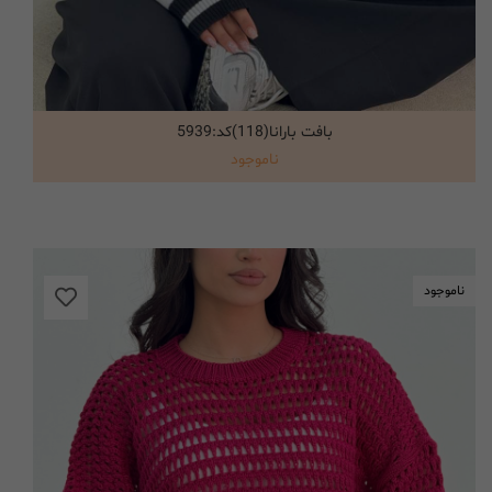
بافت بارانا(118)کد:5939
انتخاب گزینه ها
ناموجود
ناموجود