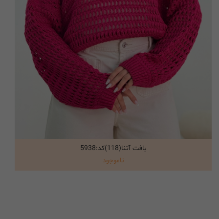
بافت آتنا(118)کد:5938
انتخاب گزینه ها
ناموجود