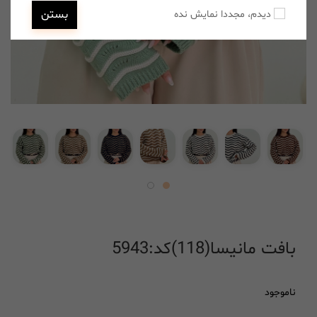
بستن
دیدم، مجددا نمایش نده
بافت مانیسا(118)کد:5943
ناموجود