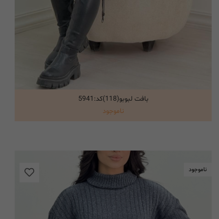
بافت لبوبو(118)کد:5941
انتخاب گزینه ها
ناموجود
ناموجود