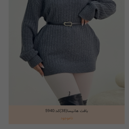
بافت هانیسا(38)کد:5940
انتخاب گزینه ها
ناموجود