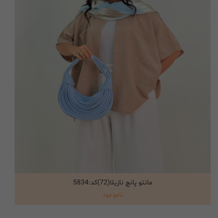
مانتو پانچ نازیلا(72)کد:5834
انتخاب گزینه ها
ناموجود