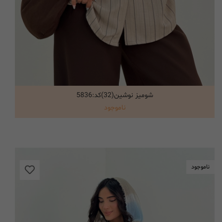
شومیز نوشین(32)کد:5836
انتخاب گزینه ها
ناموجود
ناموجود