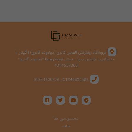
فروشگاه اینترنتی الماس گالری (دیاموند گالری) | گیلان |
بندرانزلی | خیابان سپه ، نبش کوچه رهنما *دیاموند گالری*
4314657360
01344500486 | 01344500476
دسترسی ها
خانه