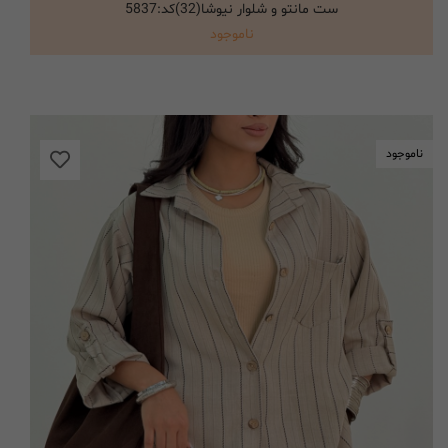
ست مانتو و شلوار نیوشا(32)کد:5837
انتخاب گزینه ها
ناموجود
ناموجود