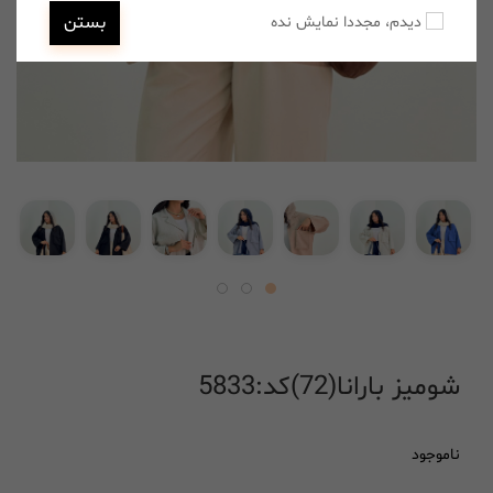
بستن
دیدم، مجددا نمایش نده
شومیز بارانا(72)کد:5833
ناموجود