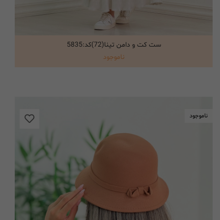
ست کت و دامن تینا(72)کد:5835
انتخاب گزینه ها
ناموجود
ناموجود