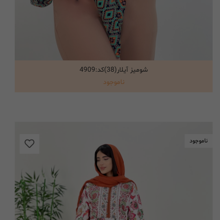
شومیز آیلار(38)کد:4909
انتخاب گزینه ها
ناموجود
ناموجود