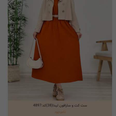
ست کت و سارافون لیدا(38)کد:4897
انتخاب گزینه ها
ناموجود