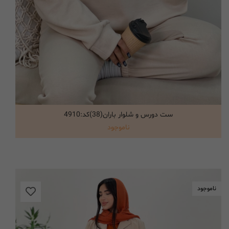
ست دورس و شلوار باران(38)کد:4910
انتخاب گزینه ها
ناموجود
ناموجود