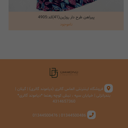
پیراهن طرح دار روژین(41)کد:4905
انتخاب گزینه ها
ناموجود
فروشگاه اینترنتی الماس گالری (دیاموند گالری) | گیلان |
بندرانزلی | خیابان سپه ، نبش کوچه رهنما *دیاموند گالری*
4314657360
01344500486 | 01344500476