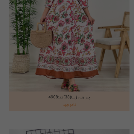
پیراهن ژیلا(38)کد:4908
انتخاب گزینه ها
ناموجود