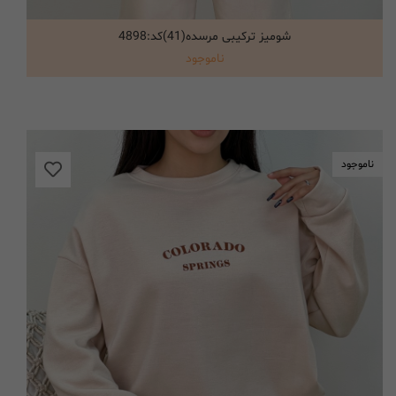
شومیز ترکیبی مرسده(41)کد:4898
انتخاب گزینه ها
ناموجود
ناموجود