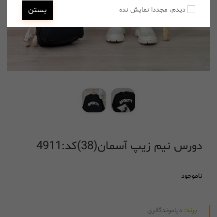
بستن
دیدم، مجددا نمایش نده
دورس نیم زیپ آسمان(38)کد:4911
ناموجود
برند:
دیاموندگالری