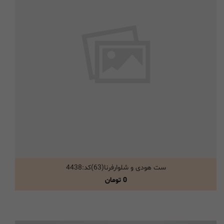
ست هودی و شلوارفرنا(63)کد:4438
انتخاب گزینه ها
0
تومان