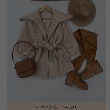
پالتو پوست غزل(41)کد:4399
انتخاب گزینه ها