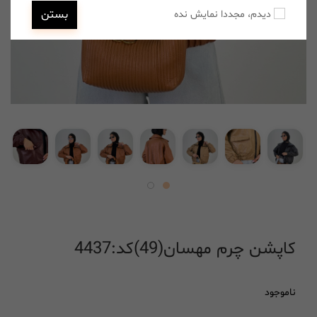
بستن
دیدم، مجددا نمایش نده
کاپشن چرم مهسان(49)کد:4437
ناموجود