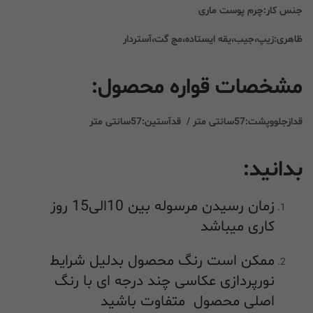
جنس کار:چرم پوست ماری
ظاهری:زیپ،جیب،یقه ایستاده،مچ گت،آستردار
مشخصات قواره محصول:
قدازجلووپشت:57سانتی متر / قدآستین:57سانتی متر
بدانید:
زمان رسیدن مرسوله بین 10الی15 روز
کاری میباشد
ممکن است رنگ محصول بدلیل شرایط
نورپردازی عکاسی چند درجه ای با رنگ
اصلی محصول متفاوت باشید