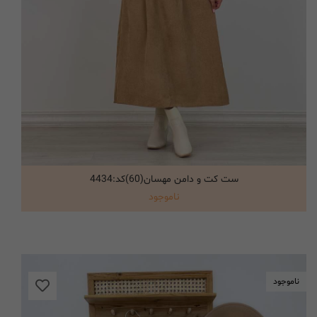
ست کت و دامن مهسان(60)کد:4434
انتخاب گزینه ها
ناموجود
ناموجود