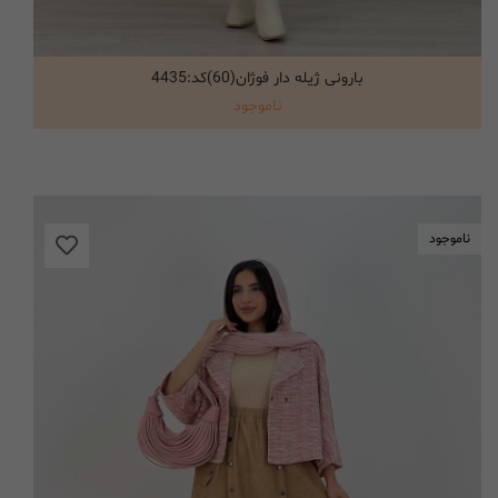
بارونی ژیله دار فوژان(60)کد:4435
انتخاب گزینه ها
ناموجود
ناموجود