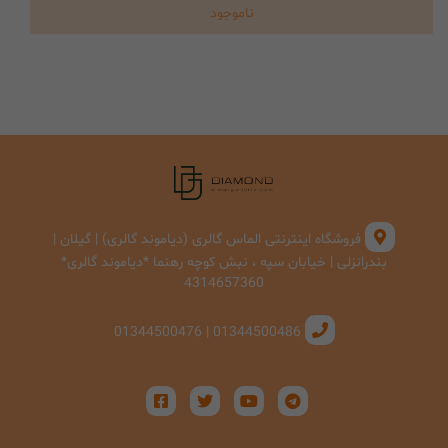
ناموجود
فروشگاه اینترنتی الماس گالری (دیاموند گالری) | گیلان |
بندرانزلی | خیابان سپه ، نبش کوچه رهنما *دیاموند گالری*
4314657360
01344500486 | 01344500476