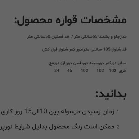
مشخصات قواره محصول:
قدازجلو و پشت: 65سانتی متر / قد آستین:50سانتی متر
قد شلوار:105 سانتی متر/دور کمر شلوار فول کش
سایز
دورکمر
دورسینه
دورباسن
دوربازو
دورمچ
فری
102
102
102
46
24
بدانید:
زمان رسیدن مرسوله بین 10الی15 روز کاری میباشد
ممکن است رنگ محصول بدلیل شرایط نورپرد