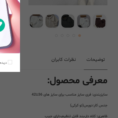
توضیحات
نظرات کابران
دیدم،
معرفی محصول:
سایزبندی: فری سایز مناسب برای سایز های 36تا42
جنس کار:دورس(تو کرکی)
ظاهری: کلاه دار،بند قابل تنظیم،دارای جیب