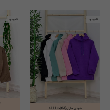
ناموجود
ناموجود
ب
هودی مارال(63)کد4111
انتخاب گزینه ها