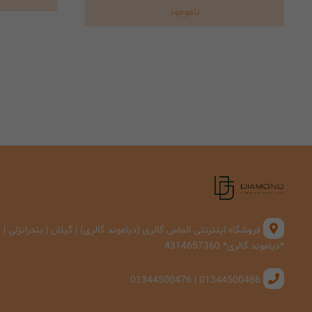
ناموجود
فروشگاه اینترنتی الماس گالری (دیاموند گالری) | گیلان | بندرانزلی 
*دیاموند گالری* 4314657360
01344500486 | 01344500476