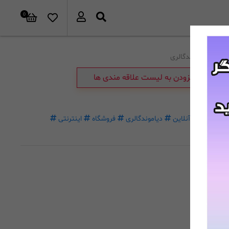
0
برند:
دیاموندگالری
افزودن به لیست علاقه مندی ها
خرید
آنلاین
دیاموندگالری
فروشگاه
اینترنتی
غیرحضوری