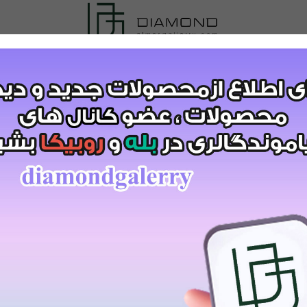
و شلوار ماهلی(38)کد:4385