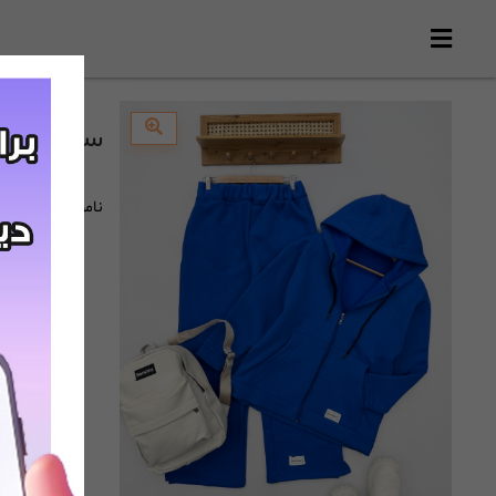
ست شوییشرت 
ناموجود