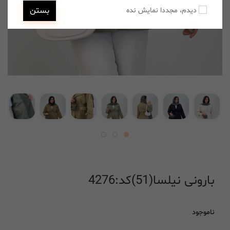
بستن
دیدم، مجددا نمایش نده
بارونی نیلسا(51)کد:4276
ناموجود