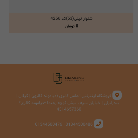
شلوار نیلی(53)کد:4256
انتخاب گزینه ها
0
تومان
فروشگاه اینترنتی الماس گالری (دیاموند گالری) | گیلان |
بندرانزلی | خیابان سپه ، نبش کوچه رهنما *دیاموند گالری*
4314657360
01344500486 | 01344500476