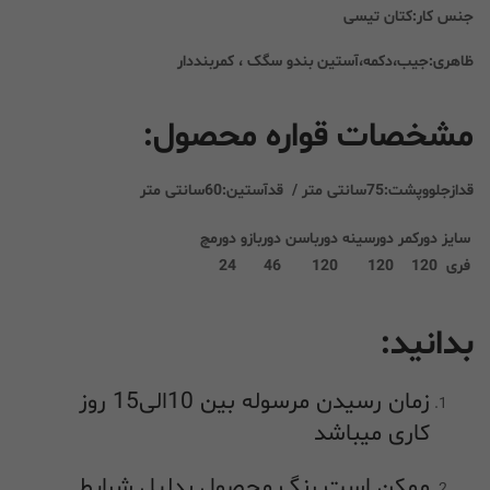
جنس کار:کتان تیسی
ظاهری:جیب،دکمه،آستین بندو سگک ، کمربنددار
مشخصات قواره محصول:
قدازجلووپشت:75سانتی متر / قدآستین:60سانتی متر
سایز
دورکمر
دورسینه
دورباسن
دوربازو
دورمچ
فری
120
120
120
46
24
بدانید:
زمان رسیدن مرسوله بین 10الی15 روز
کاری میباشد
ممکن است رنگ محصول بدلیل شرایط