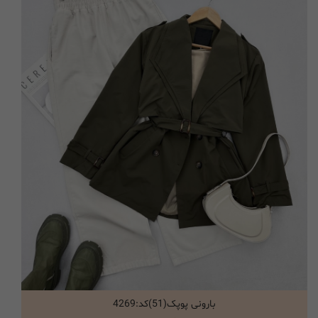
بارونی پوپک(51)کد:4269
انتخاب گزینه ها