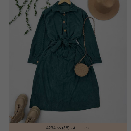
کفتان شاینا(38) کد:4234
انتخاب گزینه ها