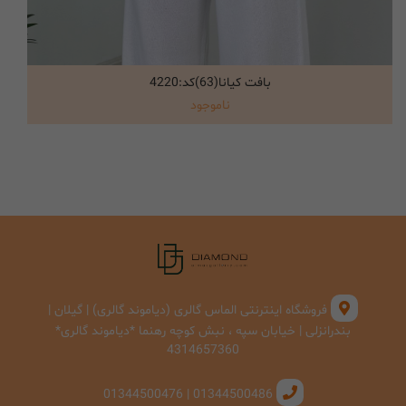
بافت کیانا(63)کد:4220
انتخاب گزینه ها
ناموجود
فروشگاه اینترنتی الماس گالری (دیاموند گالری) | گیلان |
بندرانزلی | خیابان سپه ، نبش کوچه رهنما *دیاموند گالری*
4314657360
01344500486 | 01344500476