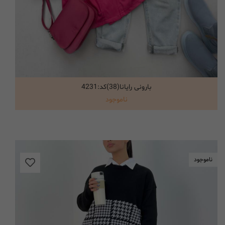
بارونی رایانا(38)کد:4231
انتخاب گزینه ها
ناموجود
ناموجود