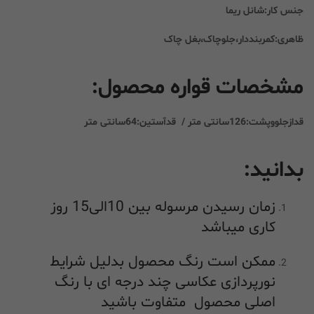
جنس کار:شانل ریما
ظاهری:کمربنددار،جلوچاک،بغل چاک
مشخصات قواره محصول:
قدازجلووپشت:126سانتی متر / قدآستین:64سانتی متر
بدانید:
زمان رسیدن مرسوله بین 10الی15 روز
کاری میباشد
ممکن است رنگ محصول بدلیل شرایط
نورپردازی عکاسی چند درجه ای با رنگ
اصلی محصول متفاوت باشید