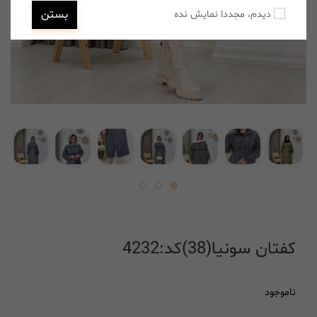
بستن
دیدم، مجددا نمایش نده
کفتان سونیا(38)کد:4232
ناموجود