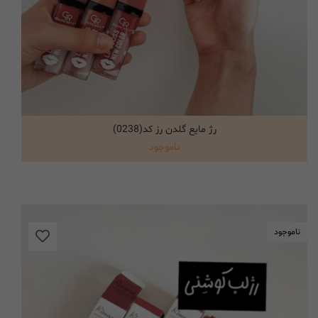
رژ مایع گلدن رز کد(0238)
انتخاب گزینه ها
ناموجود
ناموجود