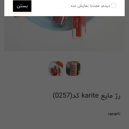
بستن
دیدم، مجددا نمایش نده
رژ مایع karite کد(0257)
ناموجود