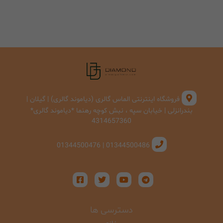
فروشگاه اینترنتی الماس گالری (دیاموند گالری) | گیلان |
بندرانزلی | خیابان سپه ، نبش کوچه رهنما *دیاموند گالری*
4314657360
01344500486 | 01344500476
دسترسی ها