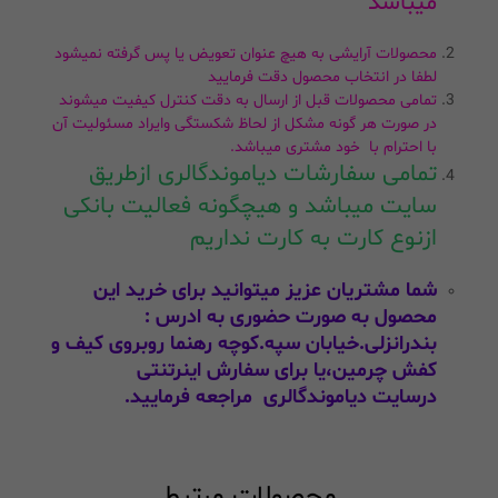
میباشد
محصولات آرایشی به هیچ عنوان تعویض یا پس گرفته نمیشود
لطفا در انتخاب محصول دقت فرمایید
تمامی محصولات قبل از ارسال به دقت کنترل کیفیت میشوند
در صورت هر گونه مشکل از لحاظ شکستگی وایراد مسئولیت آن
با احترام با خود مشتری میباشد.
تمامی سفارشات دیاموندگالری ازطریق
سایت میباشد و هیچگونه فعالیت بانکی
ازنوع کارت به کارت نداریم
شما مشتریان عزیز میتوانید برای خرید این
محصول به صورت حضوری به ادرس :
بندرانزلی.خیابان سپه.کوچه رهنما روبروی کیف و
کفش چرمین،یا برای سفارش اینرتنتی
درسایت
دیاموندگالری
مراجعه فرمایید.
محصولات مرتبط