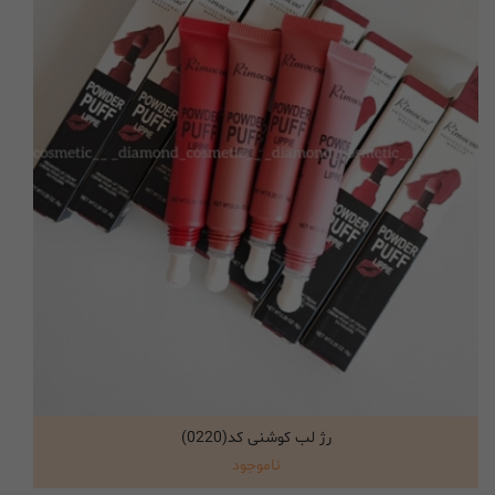
رژ لب کوشنی کد(0220)
انتخاب گزینه ها
ناموجود