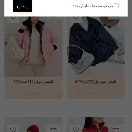
بستن
دیدم، مجددا نمایش نده
ناموجود
ناموجود
کاپشن چرم تیارا(72)کد:6773
کاپشن سوزان(119)کد:6752
انتخاب گزینه ها
انتخاب گزینه ها
ناموجود
ناموجود
ناموجود
ناموجود