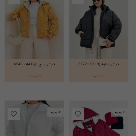
کاپشن نیلوفر(119)کد:6572
کاپشن طرح دار(41)کد:6542
انتخاب گزینه ها
انتخاب گزینه ها
ناموجود
ناموجود
ناموجود
ناموجود