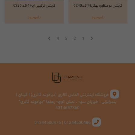
کاپشن دومنظوره بهگل(4)کد:6240
کاپشن ترکیبی آیه(4)کد:6235
انتخاب گزینه ها
انتخاب گزینه ها
ناموجود
ناموجود
4
3
2
1
فروشگاه اینترنتی الماس گالری (دیاموند گالری) | گیلان |
بندرانزلی | خیابان سپه ، نبش کوچه رهنما *دیاموند گالری*
4314657360
01344500486 | 01344500476